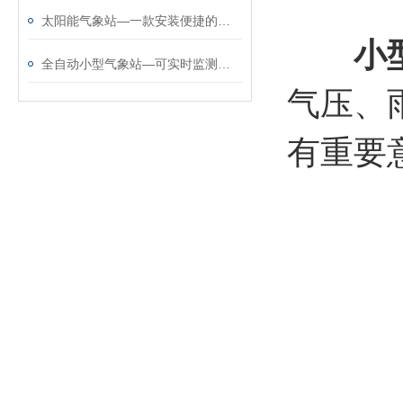
太阳能气象站​—一款安装便捷的全自动小型气象站@2025已更新
小
全自动小型气象站—可实时监测多项气象信息的小型气象监测系统@全+境+派+送
气压、
有重要