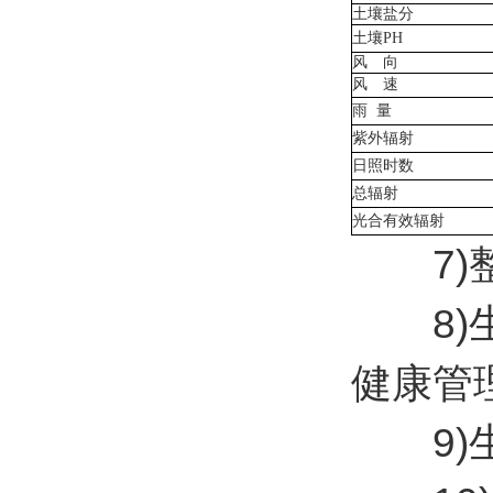
土壤盐分
土壤
PH
风 向
风 速
雨
量
紫外辐射
日照时数
总辐射
光合有效辐射
7)整
8)生
健康管
9)生