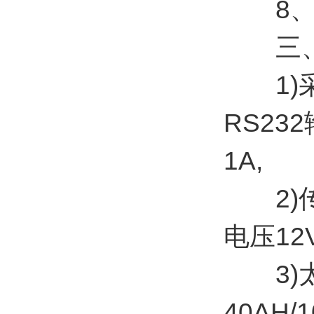
8、A
三、
1)采
RS23
1A,
2)传感
电压12
3)太阳
40AH