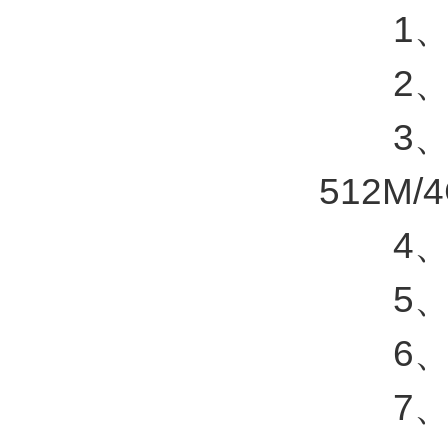
1、低
2、标
3、7寸
512M/
4、支
5、太
6、三
7、短