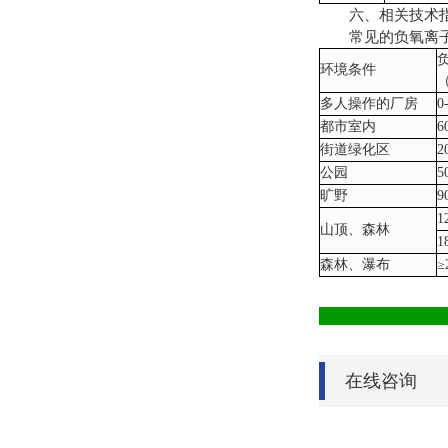
六、相关技术
常见的负氧离子
环境条件
多人操作的厂房
0
都市室内
6
街道绿化区
2
公园
5
旷野
9
1
山顶、森林
1
森林、瀑布
≥
在线咨询