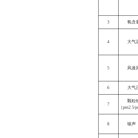
3
氧含
4
大气
5
风速
6
大气
颗粒
7
（
pm2.5/
8
噪声