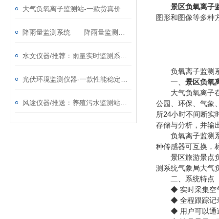
景区负氧离子
大气负氧离子监测站-一款货真价实的旅游景区气象站@2023已更新
图形和图像等多种
降雨量监测系统——降雨量监测站厂家哪家好@风途物联网，很有实力！
水文仪器/推荐：雨量实时监测系统—耐腐蚀抗氧化的雨量观测站
负氧离子监测系统
光伏环境监测仪器-一款性能稳定的光伏电站监测系统@2026全+国+派+送
一、
景区负氧
大气负氧离子在线
风途仪器/推送：养殖污水监测站—超限报警的水质在线监测系统
公园、环保、气象
所24小时不间断
存储与分析，并输
负氧离子监测系统
种传感器可互换，
景区旅游景点负离
测系统气象局大气
二、系统特点
◆ 实时采集空气
◆ 全程跟踪记录
◆ 用户可以通过