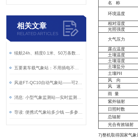
名
称
环境温度
相对湿度
相关文章
光照强度
RELATED ARTICLES
大气压力
露点温度
续航24h、精度0.1米、50万条数据——一台≤5kg的车载气象站能干什么？
土壤温度
土壤湿度
土壤盐分
五要素车载气象站：不用插电不用接线，磁吸车顶续航24小时
土壤
PH
风 向
风途FT-QC10自动气象站——可24小时不间断测气象~
风 速
雨
量
消息: 小型气象监测站—实时监测气象的无人自动观测气象站
紫外辐射
日照时数
导读: 便携式气象站多少钱 —多参数监测的六要素气象站@2023动态已更新
总辐射
光合有效辐射
7)
整机取得国家气象