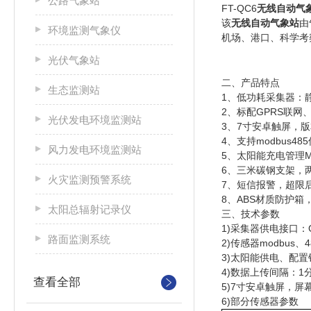
公路气象站
FT-QC
6
无线自动气
该
无线自动气象站
由
环境监测气象仪
机场、港口、科学考
光伏气象站
二、产品特点
生态监测站
1
、低功耗采集器：
2
、标配
GPRS
联网
光伏发电环境监测站
3
、
7
寸安卓触屏，版
4
、支持
modbus485
风力发电环境监测站
5
、太阳能充电管理
6
、三米碳钢支架，
火灾监测预警系统
7
、短信报警，超限
8
、
ABS
材质防护箱
太阳总辐射记录仪
三、技术参数
1)
采集器供电接口：
路面监测系统
2)
传感器
modbus
、
4
3)
太阳能供电、配置
4)
数据上传间隔：
1
查看全部
5)7
寸安卓触屏，屏
6)部分传感器参数