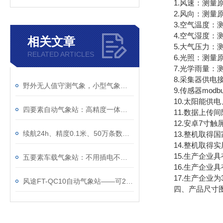
1.风速：测量原理超声波，
2.风向：测量原理超声波
3.空气温度：测量原
4.空气湿度：测量原
相关文章
5.大气压力：测量原理
RELATED ARTICLES
6.光照：测量原理光电
7.光学雨量：测量原理光
8.采集器供电接口：
野外无人值守测气象，小型气象观测站真的靠谱
9.传感器modbus
10.太阳能供电、配
四要素自动气象站：高精度一体化小型气象监测设备
11.数据上传间隔
12.安卓7寸触屏，屏
续航24h、精度0.1米、50万条数据——一台≤5kg的车载气象站能干什么？
13.整机取得国
14.整机取得实用新型号
15.生产企业具
五要素车载气象站：不用插电不用接线，磁吸车顶续航24小时
16.生产企业具
17.生产企业为
风途FT-QC10自动气象站——可24小时不间断测气象~
四、产品尺寸