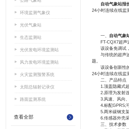
公路气象站
自动气象站报
24小时连续在线
环境监测气象仪
光伏气象站
一、
自动气象
生态监测站
FT-CQX7超
该设备免调试，可
光伏发电环境监测站
与传统的超声波气
题。
风力发电环境监测站
该设备创新性的采
24小时连续在线
火灾监测预警系统
二、产品特点
1.顶盖隐藏式超声波
太阳总辐射记录仪
2.原理为发射连续变
3.风速、风向、温度
路面监测系统
4.标配GPRS;可
5.两米碳钢支架，顶
查看全部
6.传感器外壳采用
三、技术参数