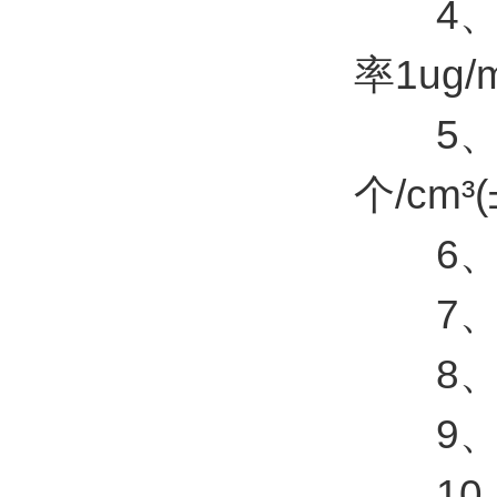
4、PM
率1ug/
5、负
个/cm³
6、数
7、数
8、功
9、供
10、工