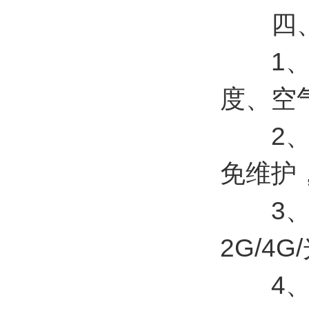
四、
1、集
度、空气
2、系
免维护
3、多
2G/4G
4、支