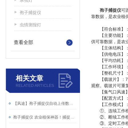
杀虫灯
孢子捕捉仪
可
孢子捕捉仪
靠数据，是农业植
虫情测报灯
【符合标准】：符合G
【主要功能】：可
供可靠数据，是农
查看全部
【主体结构】：主
【供电电压】：2
【平均功耗】：
【工作环境】：-3
【整机尺寸】：700*
相关文章
【载玻片】：75
RELATED ARTICLES
观察。载玻片可重
【集气口风速】：0
【配置方式】：提
【风途】孢子捕捉仪自动上传数据，病害预警早人一步
【工作模式】
①、连续工作模
②、断续工作模式
孢子捕捉仪 农业植保神器！捕捉病原菌孢子 提前预警病虫害
③、定时工作模式