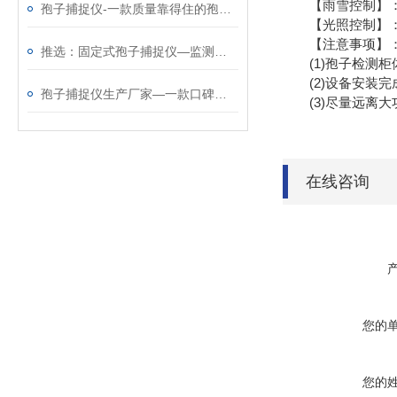
【雨雪控制】：默
孢子捕捉仪-一款质量靠得住的孢子捕捉分析系统@2024动态已更新
【光照控制】：默
【注意事项】
推选：固定式孢子捕捉仪—监测病害孢子存量及其扩散动态@2023动态已更新
(1)孢子检测柜
(2)设备安装完
孢子捕捉仪生产厂家—一款口碑不错的孢子检测仪@2023已更新
(3)尽量远离大
在线咨询
您的
您的