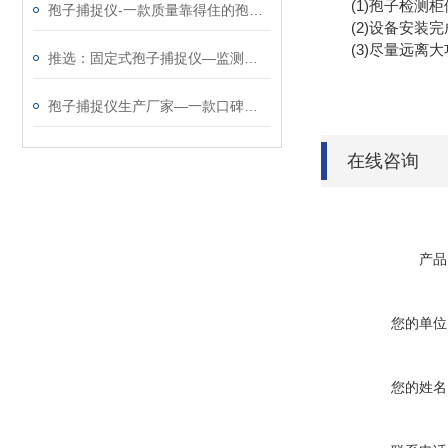
(1)孢子检测柜
孢子捕捉仪-一款质量靠得住的孢子捕捉分析系统@2024动态已更新
(2)设备安装完
(3)尽量远离大
推选：固定式孢子捕捉仪—监测病害孢子存量及其扩散动态@2023动态已更新
孢子捕捉仪生产厂家—一款口碑不错的孢子检测仪@2023已更新
在线咨询
产品
您的单位
您的姓名