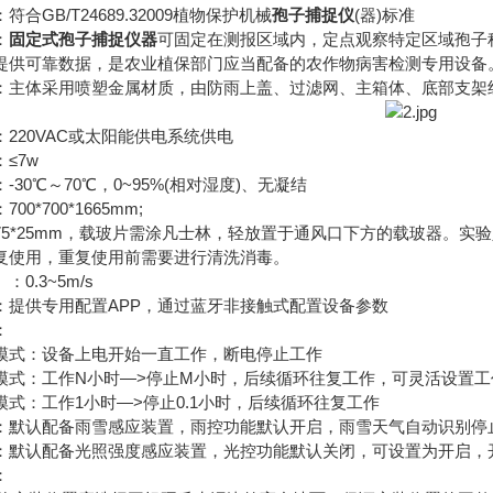
B/T24689.32009植物保护机械
孢子捕捉仪
(器)标准
：
固定式孢子捕捉仪器
可固定在测报区域内，定点观察特定区域孢子
提供可靠数据，是农业植保部门应当配备的农作物病害检测专用设备
体采用喷塑金属材质，由防雨上盖、过滤网、主箱体、底部支架
20VAC或太阳能供电系统供电
≤7w
0℃～70℃，0~95%(相对湿度)、无凝结
*700*1665mm;
*25mm，载玻片需涂凡士林，轻放置于通风口下方的载玻器。实
复使用，重复使用前需要进行清洗消毒。
.3~5m/s
供专用配置APP，通过蓝牙非接触式配置设备参数
：
式：设备上电开始一直工作，断电停止工作
：工作N小时—>停止M小时，后续循环往复工作，可灵活设置工
：工作1小时—>停止0.1小时，后续循环往复工作
认配备雨雪感应装置，雨控功能默认开启，雨雪天气自动识别停
认配备光照强度感应装置，光控功能默认关闭，可设置为开启，开
：