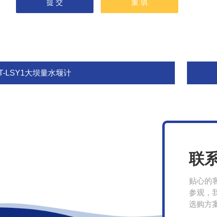
T-LSY1大坝量水堰计
联
贴心的
参观，
选购方