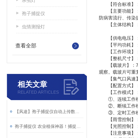
杀虫灯
【符合标准】：符合G
【主要功能】
孢子捕捉仪
防病害流行、传染
【主体结构】：主
虫情测报灯
【供电电压】：2
【平均功耗】：
查看全部
【工作环境】：-3
【整机尺寸】：700
【载玻片】：75
观察。载玻片可重
【集气口风速】：0
相关文章
【配置方式】：提
RELATED ARTICLES
【工作模式】
①、连续工作模
②、断续工作模式
【风途】孢子捕捉仪自动上传数据，病害预警早人一步
③、定时工作模式
【雨雪控制】：默
【光照控制】：默
孢子捕捉仪 农业植保神器！捕捉病原菌孢子 提前预警病虫害
【注意事项】