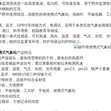
象监测系统是一款高度集成、低功耗、可快速安装、便于野外监测使
为钢制的五倍。
外使用情况，创新性的将便携式气象站、指南针、平板电脑、工兵
蓝牙、GPRS等传输方式，免调试，适用于各类应急气象短期观
、港口、科学考察、校园教育等领域。
一体式传感器，可对风速、风向、温度、湿度、气压、光照、光学雨量
材质，能对抗盐雾等环境，防护等级达到IP65以上。
携式气象站
产品特点
声波探头，避免雨雪堆积的干扰，避免自然风遮挡
续变频超声波信号，通过测量相对相位来检测风速
度、湿度、气压、光照、光学雨量、pm2.5、pm10、噪声十要
蓝牙、485转USB三种传输方式
维材质，连接件铝合金材质
箱，方便携带
、平板电脑、工兵铲、手电筒、便携式气象站
野外自动找北
位模块，方便记录经纬度