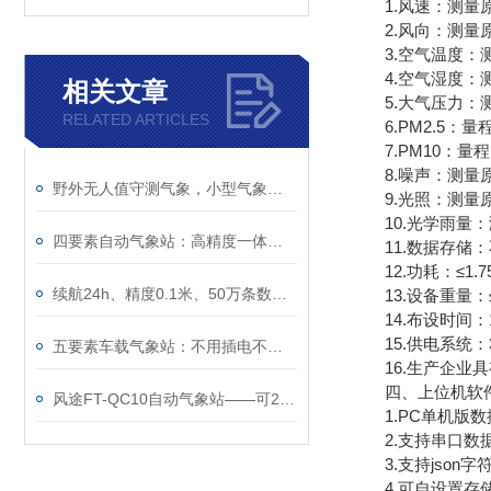
1.风速：测量原理超
2.风向：测量原理
3.空气温度：测量原
4.空气湿度：测量原
相关文章
5.大气压力：测量原理
RELATED ARTICLES
6.PM2.5：量程：0
7.PM10：量程：0
8.噪声：测量原理电
野外无人值守测气象，小型气象观测站真的靠谱
9.光照：测量原理光
10.光学雨量：测量
四要素自动气象站：高精度一体化小型气象监测设备
11.数据存储：
12.功耗：≤1.7
续航24h、精度0.1米、50万条数据——一台≤5kg的车载气象站能干什么？
13.设备重量：≤1
14.布设时间：1
15.供电系统：3
五要素车载气象站：不用插电不用接线，磁吸车顶续航24小时
16.生产企业具
四、上位机软
风途FT-QC10自动气象站——可24小时不间断测气象~
1.PC单机版数
2.支持串口数据
3.支持json字符
4.可自设置存储时