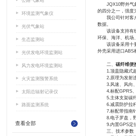
公路气象站
JQX10野外气
的四分之一，强度
环境监测气象仪
我公司针对客户野
数据。
光伏气象站
该设备支持有线、
环保、海洋、机场
生态监测站
该设备采用十要素
外壳采用进口ABS
光伏发电环境监测站
二、
碳纤维便
风力发电环境监测站
1.顶盖隐藏式超
2.原理为发射连
火灾监测预警系统
3.风速、风向、温
4.标配GPRS、
太阳总辐射记录仪
5.主体支架碳纤
6.减震防护拉杆
路面监测系统
7.标配带指南针
8.电子罗盘，
查看全部
9.内置GPS定
三、技术参数