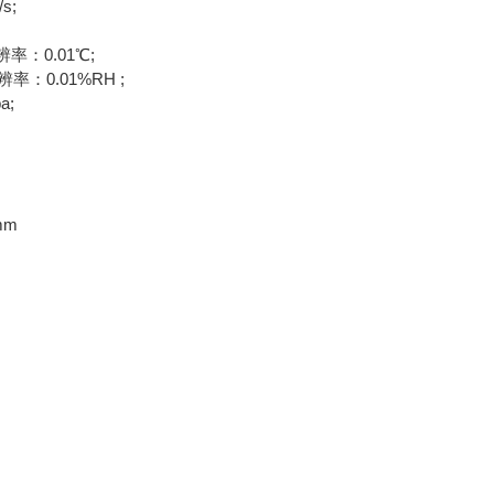
s;
率：0.01℃;
：0.01%RH ;
a;
mm