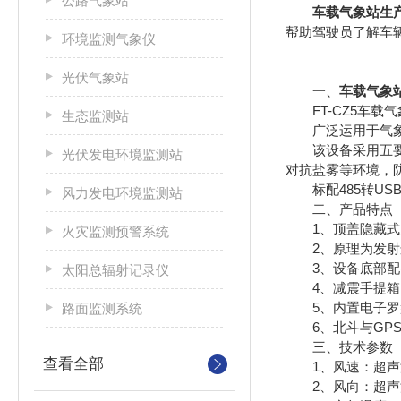
公路气象站
车载气象站生
帮助驾驶员了解车
环境监测气象仪
光伏气象站
一、
车载气象
FT-CZ5车载
生态监测站
广泛运用于气象、
该设备采用五要素
光伏发电环境监测站
对抗盐雾等环境，防
标配485转USB
风力发电环境监测站
二、产品特点
1、顶盖隐藏式超
火灾监测预警系统
2、原理为发射连
3、设备底部配备
太阳总辐射记录仪
4、减震手提箱
5、内置电子罗
路面监测系统
6、北斗与GPS双
三、技术参数
查看全部
1、风速：超声波原理
2、风向：超声波原理