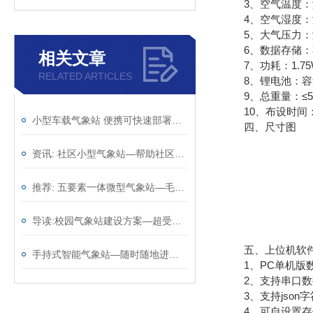
3、空气温度：测量原
4、空气湿度：测量原
5、大气压力：测量原理
6、数据存储：不
相关文章
7、功耗：1.75
RELATED ARTICLES
8、锂电池：容量12
9、总重量：≤5k
10、布设时间：
小型车载气象站 便携可快速部署车载微气象采集设备
四、尺寸图
资讯: 社区小型气象站—帮助社区居民了解天气情况@2023动态已更新
推荐: 五要素一体微型气象站—毛遂自荐的超声波气象站2023全+国+派+送
导读:校园气象站建设方案—超受欢迎的的学校气象站2023全+境+派+送
五、上位机软件
手持式智能气象站—随时随地进行气象观测的手持气象仪（顺+丰+包+邮）
1、PC单机版数
2、支持串口数
3、支持json字符
4、可自设置存储时