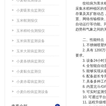
小麦蚜虫测报仪
纹枯病为害水稻
采集水稻种植区的
小麦吸浆虫监测仪
存量及其扩散动态
置、网络传输模块
玉米螟测报仪
自动运行等功能。
趋势和气象之间的
玉米棉铃虫测报仪
二、性能特点
玉米病害监测设备
1. 不锈钢喷塑外
2. 具有 12
玉米大斑病监测仪
要求。
3. 设备24小
小麦条锈病监测仪
4. 全智能自动
5. 能够实现从
小麦黏虫监测仪
6. 配备超长专用
7. 具备多种工
小麦赤霉病监测仪
8. 内置北斗/
小麦白粉病监测设备
9. 可实时监测
10. 可通过平
11. 远程升级