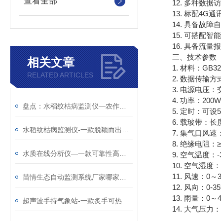
查看全部
12. 多种数据访
13. 标配4G通
14. 具备故障
15. 可搭配智
16. 具备流量
三、技术参数
相关文章
1. 材料：GB320
RELATED ARTICLES
2. 数据传输方式：
3. 电源电压：交流
4. 功率：200W
盘点：水稻纹枯病监测仪—农作物病虫害监测仪器
5. 定时：可设5
6. 载玻带：长度：1
水稻纹枯病监测仪-一款脱颖而出的纹枯病测报仪@2023顺丰包邮
7. 集气口风速：0.
8. 绝缘电阻：≥2
水质在线分析仪—一款可靠性高的在线多参数水质检测仪@2025全+国+发+货
9. 空气温度：-3
10. 空气湿度：0
11. 风速：0～30
苗情生态自动监测系统厂家哪家好@2025风途科技已更新
12. 风向：0-35
13. 雨量：0～4m
超声波手持气象站-一款炙手可热的手持式气象观测仪（顺+丰+包+邮）
14. 大气压力：0-