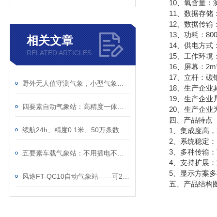
10、氧含量：测量原理
11、数据存储：
12、数据传输：G
13、功耗：800
相关文章
14、供电方式：2
RELATED ARTICLES
15、工作环境：温度
16、屏幕：2m*1
17、立杆：碳钢双
野外无人值守测气象，小型气象观测站真的靠谱
18、生产企业具
19、生产企业具
四要素自动气象站：高精度一体化小型气象监测设备
20、生产企业为
四、产品特点
续航24h、精度0.1米、50万条数据——一台≤5kg的车载气象站能干什么？
1、集成度高，方
2、系统稳定：已
3、多种传输：可
五要素车载气象站：不用插电不用接线，磁吸车顶续航24小时
4、支持扩展：支持
5、显示方案多样
风途FT-QC10自动气象站——可24小时不间断测气象~
五、产品结构