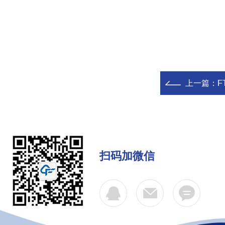
上一篇：
F
扫码加微信