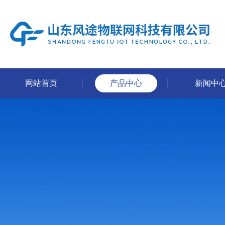
网站首页
产品中心
新闻中