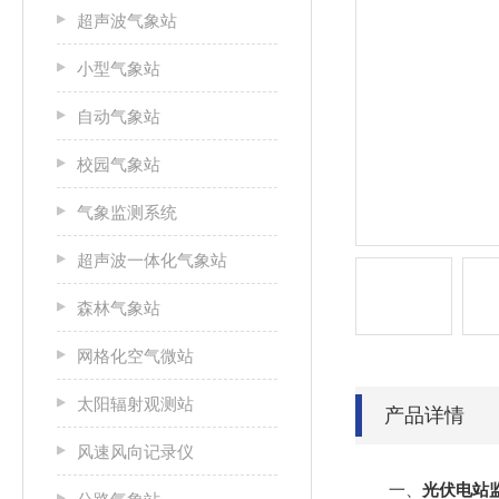
超声波气象站
小型气象站
自动气象站
校园气象站
气象监测系统
超声波一体化气象站
森林气象站
网格化空气微站
太阳辐射观测站
产品详情
风速风向记录仪
一、
光伏电站