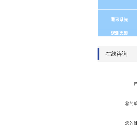
通讯系统
观测支架
在线咨询
您的
您的