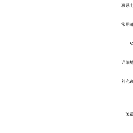
联系
常用
详细
补充
验