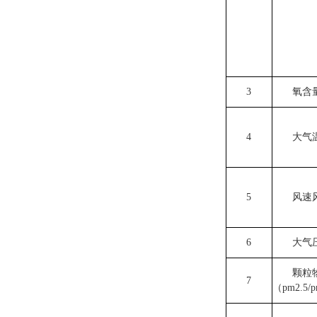
3
氧含
4
大气
5
风速
6
大气
颗粒
7
（pm2.5/