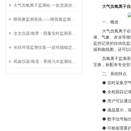
大气负氧离子监测站-一款货真价实的旅游景区气象站@2023已更新
大气负氧离子自
降雨量监测系统——降雨量监测站厂家哪家好@风途物联网，很有实力！
一、概述:
大气负氧离子在
水文仪器/推荐：雨量实时监测系统—耐腐蚀抗氧化的雨量观测站
保、气象、农业等领
监控记录的自动化监
光伏环境监测仪器-一款性能稳定的光伏电站监测系统@2026全+国+派+送
据和曲线图，还可以
负氧离子监测系
风途仪器/推送：养殖污水监测站—超限报警的水质在线监测系统
互换，标配有专业安
二、系统特点
◆ 实时采集空
◆ 全程跟踪记
◆ 用户可以通
◆ 液晶显示，
◆ 数字信号输出
◆ 可根据需要