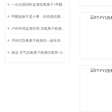
一台仪器同时监测负氧离子+甲醛，家用环境检测就这么简单
甲醛超标不是小事，但你真的测对了吗？
户外环境监测专用 负氧离子检测仪 适配山林/湖畔/公园多场景
手持式负氧离子检测仪—超长待机的氧离子分析仪 （顺+丰+包+邮）
推送:空气负氧离子检测仪推荐-小巧易携带的负离子测试仪 （顺+丰+包+邮）