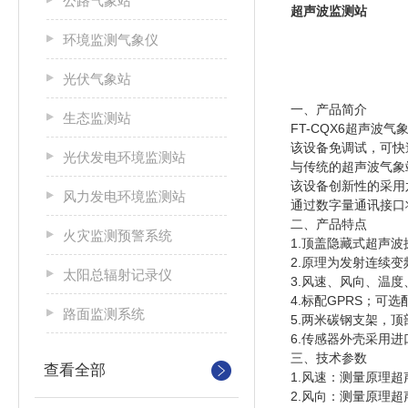
公路气象站
超声波监测站
环境监测气象仪
光伏气象站
一、产品简介
生态监测站
FT-CQX6
超声波气
该设备免调试，可快
光伏发电环境监测站
与传统的超声波气象
该设备创新性的采用
风力发电环境监测站
通过数字量通讯接口
二、产品特点
火灾监测预警系统
1.
顶盖隐藏式超声波探
2.
原理为发射连续变频
太阳总辐射记录仪
3.
风速、风向、温度、
4.
标配GPRS；可选配
路面监测系统
5.
两米碳钢支架，顶部
6.
传感器外壳采用进
三、技术参数
查看全部
1.
风速：测量原理超
2.
风向：测量原理超