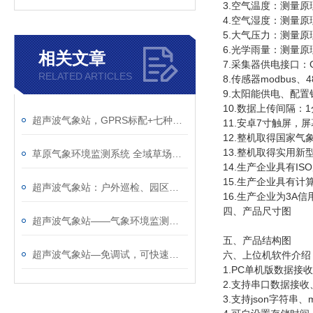
3.
空气温度：测量原
4.
空气湿度：测量原
5.
大气压力：测量原
6.
光学雨量：测量原
相关文章
7.
采集器供电接口：
RELATED ARTICLES
8.
传感器
modbus
、
4
9.
太阳能供电、配置
10.
数据上传间隔：
1
超声波气象站，GPRS标配+七种传输可选+有线无线蓝牙随便挑
11.
安卓
7
寸触屏，屏
12.
整机取得国家气
13.
整机取得实用新型专
草原气象环境监测系统 全域草场生态数据采集分析预警平台
14.
生产企业具有
ISO
15.
生产企业具有计
超声波气象站：户外巡检、园区管控快速监测神器
16.
生产企业为
3A
信
四、产品尺寸图
超声波气象站——气象环境监测站生产厂家推荐@风途物联网，实力雄厚！
五、产品结构图
超声波气象站—免调试，可快速布置的智能气象监测系统@2025全+境+派+送
六、上位机软件介绍
1.PC
单机版数据接收
2.
支持串口数据接收
3.
支持
json
字符串、