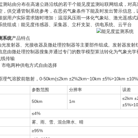
监测站由分布在高速公路沿线的若干个能见度监测站联网组成，对高
控，供交通管制系统参考，在恶劣气象条件下能及时发出警示信息，
根据用户实际需求随时增加：温湿风压雨一体化气象站、激光遥感式
组成：能见度传感器、采集器、立杆支架、供电系统、云平台
测系统
产品特点
光发射器、光接收器及微处理控制器等主要部件组成。发射器发射
微处理控制器搜集并通过专门的数学模型算法转化为气象光学视程Meteorolog
无线传输
市电两种供电方式自由选择
前散射，0-50km(≤2km ±2%2km~10km ±5%>10km ±10
参数范围
分辨率
误差
≤2km 
50km
1m
±5%>1
≤4%
雾、雨、雪、混合降水、晴
≥95%