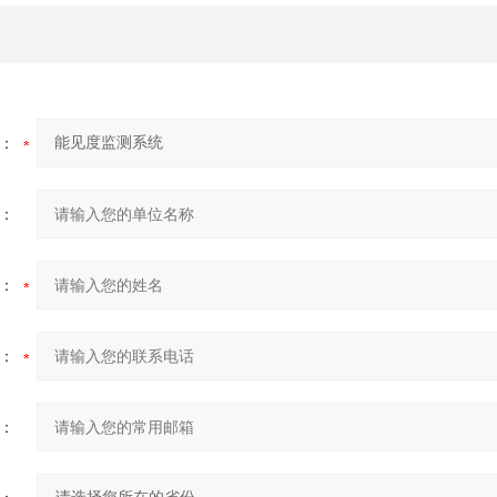
：
：
：
：
：