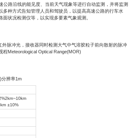
速公路沿线的能见度、当前天气现象等进行自动监测，并将监测
以多种方式告知管理人员和驾驶员，以提高高速公路的行车水
路面状况检测仪等，以实现多要素气象观测。
红外脉冲光，接收器同时检测大气中气溶胶粒子前向散射的脉冲
ical Optical Range(MOR)
%)分辨率1m
±2%2km~10km
0km ±10%