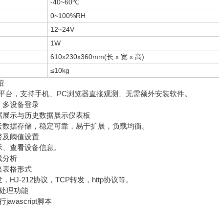
-40~60℃
0~100%RH
12~24V
1W
610x230x360mm(长 x 宽 x 高)
≤10kg
绍
平台，支持手机、PC浏览器直接观测、无需额外安装软件。
、多设备登录
展示与历史数据展示仪表板
数据存储，稳定可靠，易于扩展，负载均衡。
警及阈值设置
、查看设备信息。
线分析
出表格形式
J-212协议，TCP转发，http协议等。
处理功能
vascript脚本