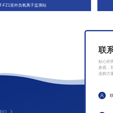
FT-FZ1室外负氧离子监测站
联
贴心的
参观，
选购方
我们