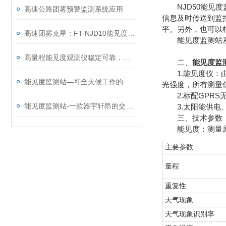
NJD50能见度
高速公路团雾预警监测系统应用
信息及时传送到监
平。另外，也可以
高速团雾克星：FT-NJD10能见度监测站，筑牢公路行车安全防线
能见度监测站系统
高量程能见度观测仪稳定可靠，堪称户外环境监测利器
二、
能见度监
1.能见度仪：由
能见度监测站—可全天候工作的交通能见度监测气象站@2025全+国+发+货
光强度，所有测量信息由
2.标配GPRS
能见度监测站-一款器宇轩昂的交通气象能见度监测站@2023已更新
3.太阳能供电、
三、技术参数
能见度：测量原理气溶胶
主要参数
量程
重复性
天气现象
天气现象识别率