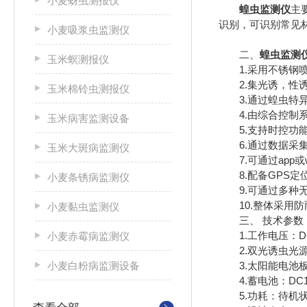
小麦蚜虫测报仪
蝗虫监测仪
主
识别，可识别常见
小麦吸浆虫监测仪
二、
蝗虫监测
玉米螟测报仪
1.采用不锈钢喷
2.集光诱，性诱
玉米棉铃虫测报仪
3.通过蝗虫特异
4.由综合控制系
玉米病害监测设备
5.支持时控功能
6.通过数据采集
玉米大斑病监测仪
7.可通过app或
8.配备GPS定
小麦条锈病监测仪
9.可通过多种无线
10.整体采用防
小麦黏虫监测仪
三、 技术参数
1.工作电压：DC
小麦赤霉病监测仪
2.双光诱虫光源：黄
小麦白粉病监测设备
3.太阳能电池板功
4.蓄电池：DC12
5.功耗：待机状态