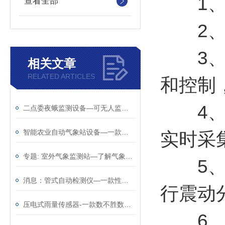
1、整
查看全部
2、采
3、彩
相关文章
RELATED ARTICLES
和控制，
4、测
二点委夜蛾监测设备—可无人监管的玉米二点委夜蛾测报仪（顺+丰+包+邮）
智能农业自动气象站设备—一款朝气蓬勃的综合气象监测站@2023已更新
实时采
专题: 室外气象监测站—了解气象状况的物联网气象监测系统2023全+境+派+送
5、虫
消息：管式自动检测仪—一款性能稳定的三层土壤墒情监测仪
行震动
压电式雨量传感器-一款数不胜数的智能雨量传感器（顺+丰+包+邮）
6、仪