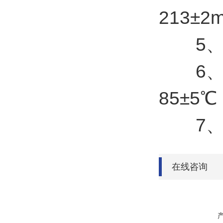
213±
5、灯
6、远
85±5℃
7、绝
在线咨询