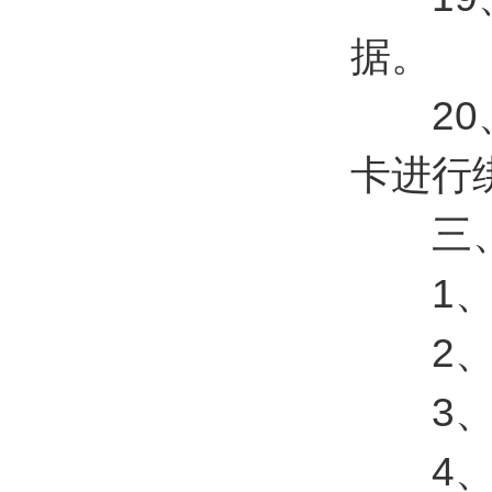
据。
20、
卡进行
三、
1、电
2、功
3、诱
4、撞