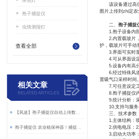
杀虫灯
该设备通过高倍光
图片上传到zhi
孢子捕捉仪
二、
孢子捕捉
虫情测报灯
1.孢子设备内部
2.内置载玻片，
护，载玻片可手动
查看全部
3.界面可实时显
4.可从界面设定
5.设备内有高分辨
6.经过特殊风道
置吸气口采样时间
相关文章
7.可任意设定工
RELATED ARTICLES
8.孢子捕捉仪内置
9.统计分析：采
10.支持与服务
【风途】孢子捕捉仪自动上传数据，病害预警早人一步
三、技术参数
1.主体结构：
2.供电电压：220
孢子捕捉仪 农业植保神器！捕捉病原菌孢子 提前预警病虫害
3.启动大功率：≤6