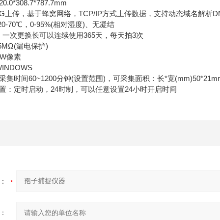
*308.7*787.7mm
G上传，基于蜂窝网络，TCP/IP方式上传数据，支持动态域名解析
-70℃，0-95%(相对湿度)、无凝结
一次更换长可以连续使用365天，每天拍3次
MΩ(漏电保护)
0W像素
NDOWS
时间60~1200分钟(设置范围)，可采集面积：长*宽(mm)50*21m
置：定时启动，24时制，可以任意设置24小时开启时间
：
：