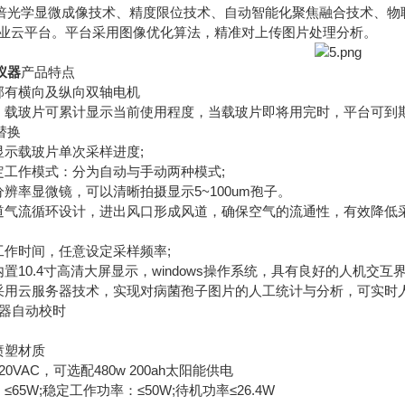
学显微成像技术、精度限位技术、自动智能化聚焦融合技术、物联
定农业云平台。平台采用图像优化算法，精准对上传图片处理分析。
仪器
产品特点
有横向及纵向双轴电机
载玻片可累计显示当前使用程度，当载玻片即将用完时，平台可到
替换
示载玻片单次采样进度;
工作模式：分为自动与手动两种模式;
率显微镜，可以清晰拍摄显示5~100um孢子。
气流循环设计，进出风口形成风道，确保空气的流通性，有效降低
。
作时间，任意设定采样频率;
10.4寸高清大屏显示，windows操作系统，具有良好的人机
用云服务器技术，实现对病菌孢子图片的人工统计与分析，可实时
器自动校时
喷塑材质
VAC，可选配480w 200ah太阳能供电
5W;稳定工作功率：≤50W;待机功率≤26.4W