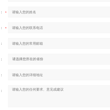
：
：
：
：
：
：