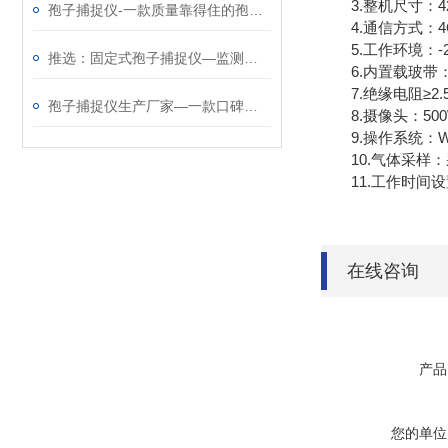
3.整机尺寸：420.0
孢子捕捉仪-一款质量靠得住的孢子捕捉分析系统@2024动态已更新
4.通信方式：4
5.工作环境：-20
推选：固定式孢子捕捉仪—监测病害孢子存量及其扩散动态@2023动态已更新
6.内置载玻带：
7.绝缘电阻≥2.5
孢子捕捉仪生产厂家—一款口碑不错的孢子检测仪@2023已更新
8.摄像头：50
9.操作系统：WI
10.气体采样：采集
11.工作时间设
在线咨询
产品
您的单位