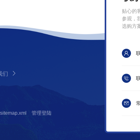
贴心的
参观，
选购方
我们
联
常
sitemap.xml
管理登陆