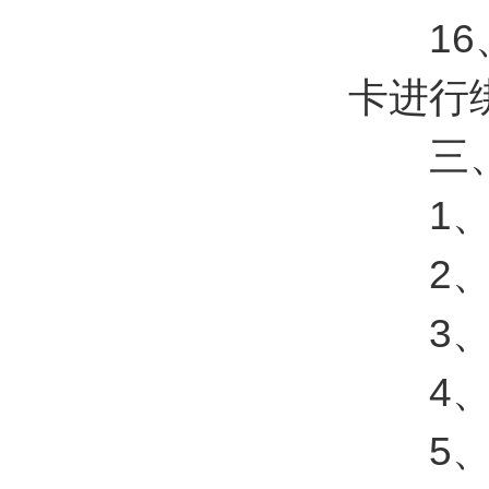
16、
卡进行
三、
1、材料
2、数
3、电
4、功
5、定