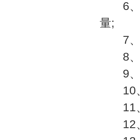
6、载
量;
7、集气
8、绝
9、空气
10、
11、风
12、风