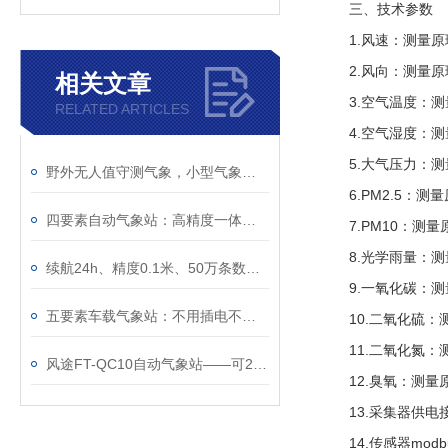
三、技术参数
1.
风速：测量原
2.
风向：测量原
相关文章
3.
空气温度：测
RELATED ARTICLES
4.
空气湿度：测
5.
大气压力：测
野外无人值守测气象，小型气象观测站真的靠谱
6.PM2.5
：测量
四要素自动气象站：高精度一体化小型气象监测设备
7.PM10
：测量
8.
光学雨量：测
续航24h、精度0.1米、50万条数据——一台≤5kg的车载气象站能干什么？
9.
一氧化碳：测
五要素车载气象站：不用插电不用接线，磁吸车顶续航24小时
10.
二氧化硫：
11.
二氧化氮：
风途FT-QC10自动气象站——可24小时不间断测气象~
12.
臭氧：测量
13.
采集器供电
14.
传感器
modb