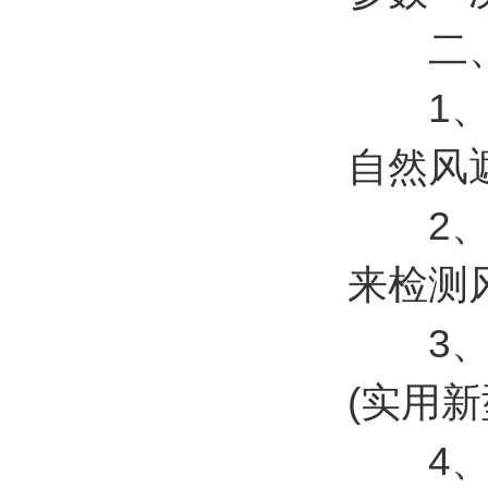
二、
1、顶
自然风遮挡
2、原
来检测风速
3、风
(实用新型
4、标配