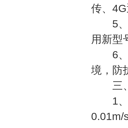
传、4
5、两
用新型号ZL
6、传
境，防护
三、
1、风速
0.01m/