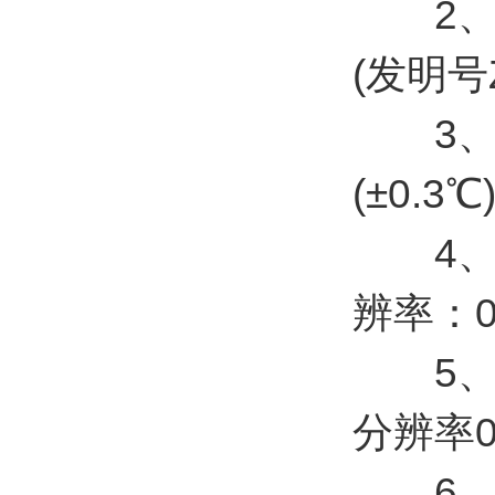
2、风向
(发明号ZL
3、空
(±0.
4、空气
辨率：0
5、大气
分辨率0
6、采