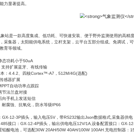
能力显著提高。
自动气象站是一款高度集成、低功耗、可快速安装、便于野外监测使用的高精
，采集器，太阳能供电系统，立杆支架，云平台五部分组成。免调试，可
教育等领域。
态功耗小于50uA
网、支持扩展蓝牙、有线传输
4.4.2、四核Cortex™-A7，512M/4G(选配)
85传感器扩展
MPPT自动功率点跟踪
两节法兰盘对接
后向手机上发送短信
，耐腐蚀、抗氧化，防水等级IP66
X-12-3P插头，输入电压5V，带RS232输出Json数据格式,采集器供电：D
、485接口：GX-12-4P插头，输出供电电压12V/1A,设备配置接口：GX-1
酸电池，可选配30W 20AH/50W 40AH/100W 100AH.充电控制器