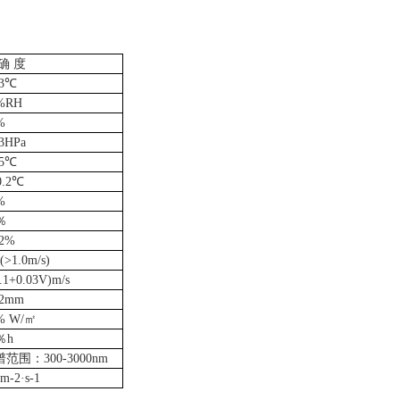
确 度
.3℃
%RH
%
.3HPa
.5℃
0.2℃
%
％
.2%
(>1.0m/s)
.1+0.03V)m/s
.2mm
% W/㎡
％h
谱范围：
300-3000nm
-2·s-1