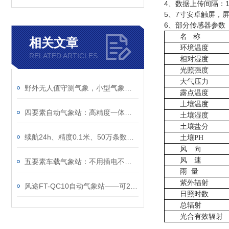
4、数据上传间隔：1
5、7寸安卓触屏，屏幕尺
6、部分传感器参数
名
称
相关文章
环境温度
RELATED ARTICLES
相对湿度
光照强度
大气压力
野外无人值守测气象，小型气象观测站真的靠谱
露点温度
土壤温度
四要素自动气象站：高精度一体化小型气象监测设备
土壤湿度
土壤盐分
续航24h、精度0.1米、50万条数据——一台≤5kg的车载气象站能干什么？
土壤
PH
风 向
风 速
五要素车载气象站：不用插电不用接线，磁吸车顶续航24小时
雨
量
紫外辐射
风途FT-QC10自动气象站——可24小时不间断测气象~
日照时数
总辐射
光合有效辐射