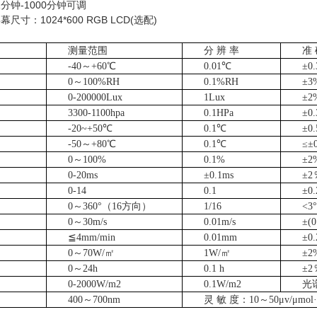
分钟-1000分钟可调
寸：1024*600 RGB LCD(选配)
测量范围
分
辨 率
准
-40～+60℃
0.01℃
±0
0～100%RH
0.1%RH
±3
0-200000Lux
1Lux
±2
3300-1100hpa
0.1HPa
±0
-20~+50℃
0.1℃
±0
-50～+80℃
0.1℃
≤±
0～100%
0.1%
±2
0-20ms
±0.1ms
±2
0-14
0.1
±0
0～360°（16方向）
1/16
<3°
0～30m/s
0.01m/s
±(0
≦4mm/min
0.01mm
±0
0～70W/㎡
1W/㎡
±2
0～24h
0.1 h
±2
0-2000W/m2
0.1W/m2
光
400～700nm
灵
敏 度：10～50μv/μmol·m