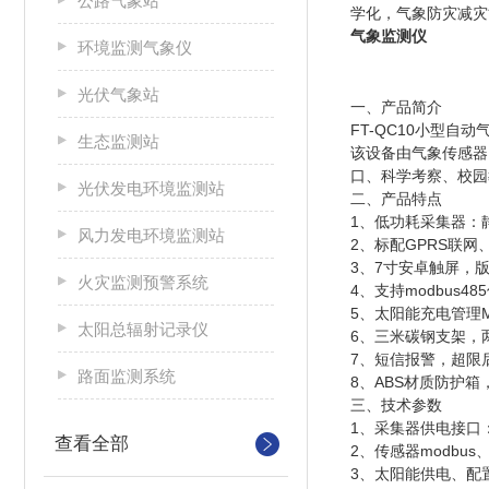
公路气象站
学化，气象防灾减灾
气象监测仪
环境监测气象仪
光伏气象站
一、产品简介
FT-QC10小型
生态监测站
该设备由气象传感器
口、科学考察、校园
光伏发电环境监测站
二、产品特点
1、低功耗采集器：静
风力发电环境监测站
2、标配GPRS联
3、7寸安卓触屏，版本：
火灾监测预警系统
4、支持modbus4
5、太阳能充电管理
太阳总辐射记录仪
6、三米碳钢支架，
7、短信报警，超限
路面监测系统
8、ABS材质防护箱
三、技术参数
1、采集器供电接口：G
查看全部
2、传感器modbus
3、太阳能供电、配置铅