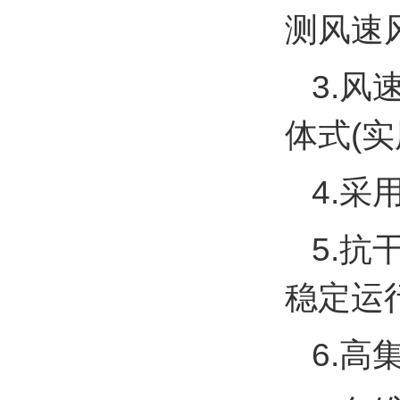
测风速风向
3.
体式(实用
4.
5.
稳定运
6.