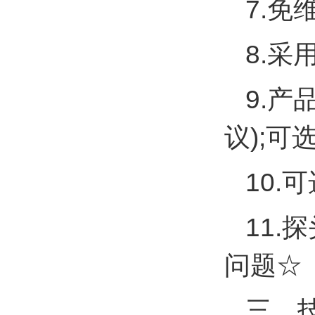
7.
8.
9.产
议);
10
11
问题☆
三、