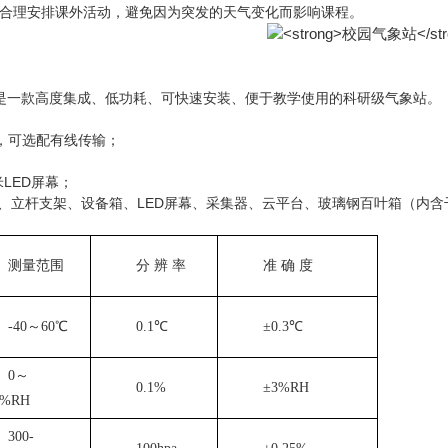
合理安排课外活动，避免因为突发的天气变化而影响课程。
是一款高度集成、低功耗、可快速安装、便于教学使用的科研级气象站
RS，可选配有线传输；
；
1米LED屏幕；
器、立杆支架、设备箱、LED屏幕、采集器、云平台、玻璃钢百叶箱（内含
测量范围
分
辨 率
准
确 度
-40～60℃
0.1℃
±0.3℃
0～
0.1%
±3%RH
0%RH
300-