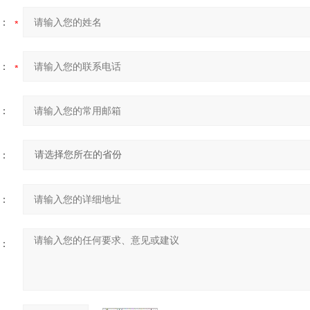
：
：
：
：
：
：