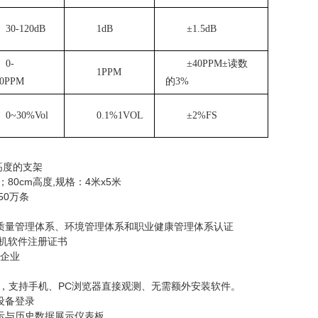
30-120dB
1dB
±1.5dB
0-
±40PPM±读数
1PPM
00PPM
的3%
0~30%Vol
0.1%1VOL
±2%FS
m高度的支架
；80cm高度,规格：4米x5米
50万条
SO质量管理体系、环境管理体系和职业健康管理体系认证
算机软件注册证书
用企业
台，支持手机、PC浏览器直接观测、无需额外安装软件。
多设备登录
示与历史数据展示仪表板