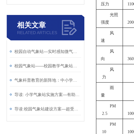
压力
110
光照
强度
200
相关文章
RELATED ARTICLES
风
速
校园自动气象站—实时感知微气候变化的智慧校园气象站@2025已更新
风
向
36
校园气象站——校园教学气象站厂家哪家好@风途物联网靠得住
风
力
气象科普教育的新阵地：中小学校园气象站的创新实践
雨
导读: 小学气象站实施方案—有助于应对天气变化@2023动态已更新
量
PM
导读:校园气象站建设方案—超受欢迎的的学校气象站2023全+境+派+送
2.5
100
PM
10
100