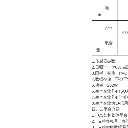
噪
声
CO2
50
氧含
量
1.传感器参数
2.日照计：含60c
3.围栏：材质：PVC
4.数据存储：不少于
5.功耗：202W
6.生产企业具有I
7.生产企业具有计
8.生产企业为3A信
四、云平台介绍
1、CS架构软件平
2、支持多帐号、
3、支持实时数据展