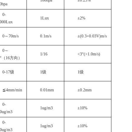
100hpa
±0.25%
0hpa
0-
1Lux
±2%
000Lux
0～70m/s
0.1m/s
±(0.3+0.03V)m/s
0～
1/16
<3°(>1.0m/s)
0°（16方向）
0-17级
1级
1级
≦4mm/min
0.01mm
±0.2mm
0-
1ug/m3
±10%
0ug/m3
0-
1ug/m3
±10%
0ug/m3