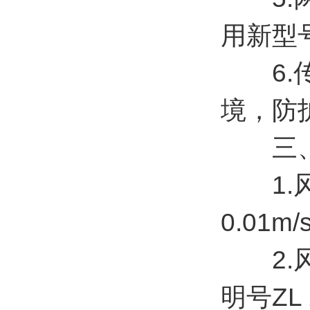
用新型号ZL
6.传
境，防护
三、
1.风速
0.01m/
2.风向
明号ZL 2