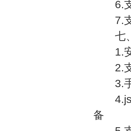
6.支
7.支持
七、安
1.安
2.支
3.手
4.j
备
5.支