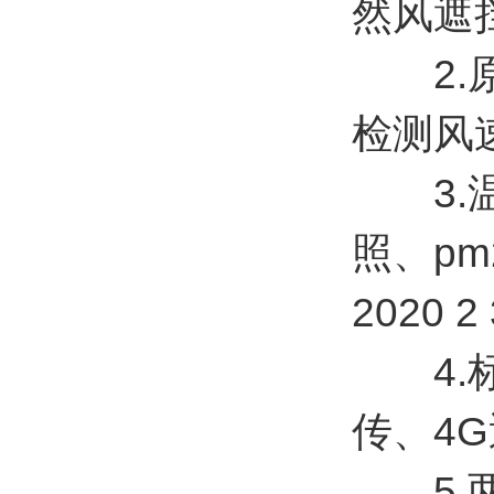
然风遮挡(
2.原
检测风速风
3.温
照、pm
2020 2
4.标配
传、4
5.两