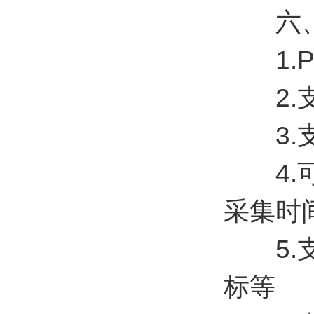
六、
1.P
2.支
3.支持
4.可
采集时
5.支
标等