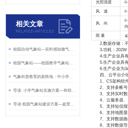
光照强度
0
风 速
0
0
相关文章
风 向
RELATED ARTICLES
雨
量
≦
2.数据存储：不
校园自动气象站—实时感知微气候变化的智慧校园气象站@2025已更新
3.功耗：202W
4.生产企业具有
5.生产企业具有
校园气象站——校园教学气象站厂家哪家好@风途物联网靠得住
6.生产企业为3
四、云平台介
气象科普教育的新阵地：中小学校园气象站的创新实践
1、CS架构软件
2、支持多帐号
导读: 小学气象站实施方案—有助于应对天气变化@2023动态已更新
3、支持实时数
4、云服务器、云
导读:校园气象站建设方案—超受欢迎的的学校气象站2023全+境+派+送
5、支持短信报
6、支持地图显
7、支持数据曲
8、支持数据导