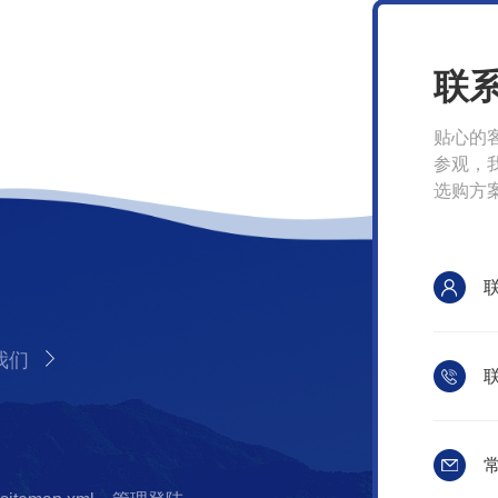
联
贴心的
参观，
选购方
我们
联
常