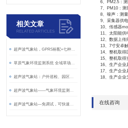
6、PM2.5：测量原
7、PM10：测量原理
8、噪声：测量原理电
9、采集器供电接口：
相关文章
10、传感器modb
RELATED ARTICLES
11、太阳能供电、配
12、数据上传间隔
13、7寸安卓触屏，
超声波气象站，GPRS标配+七种传输可选+有线无线蓝牙随便挑
14、整机取得
15、整机取得实用新型
草原气象环境监测系统 全域草场生态数据采集分析预警平台
16、生产企业具
17、生产企业
超声波气象站：户外巡检、园区管控快速监测神器
18、生产企业为
超声波气象站——气象环境监测站生产厂家推荐@风途物联网，实力雄厚！
在线咨询
超声波气象站—免调试，可快速布置的智能气象监测系统@2025全+境+派+送