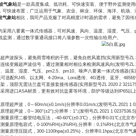
波气象站
是一款高度集成、低功耗、可快速安装、便于野外监测使用
快速布置，广泛运用于气象、农业、林业、环保、海洋、机场、
波气象站
相比，我司产品克服了对高精度计时器的需求，避免了因传
用八要素一体式传感器，可对风速、风向、温度、湿度、气压、pm2
在线监测，通过数字量通讯接口将八项参数一次性输出给用户。
探头，避免雨雪堆积的干扰，避免自然风遮挡(实用新型号ZL 2020 2 
频超声波信号，通过测量相对相位来检测风速风向(发明号ZL 2021 1 
、湿度、气压、pm2.5、pm10、噪声八要素一体式传感器(实用新型号ZL 
选配RJ45、以太网、4-20ma、Lora透传、4G透传、蓝牙、485
部无需法兰盘可直接套接传感器(实用新型号ZL 2020 2 3211795
用进口ASA材质，更有效对抗盐雾等环境，防护等级达到IP65以
，0～60m/s(±0.1m/s)分辨率0.01m/s;(发明号ZL 2021 1 023
，0～360°(±2°);分辨率：1°;(发明号ZL 2021 1 0237536.5
理二极管结电压法，-40-60℃(±0.3℃)，分辨率0.01℃;(北京
理电容式，0-100%RH(±3%RH),分辨率：0.1%RH;(北京市
理压阻式，300-1100hpa(±0.25%)，分辨率0.1hpa;(北京市