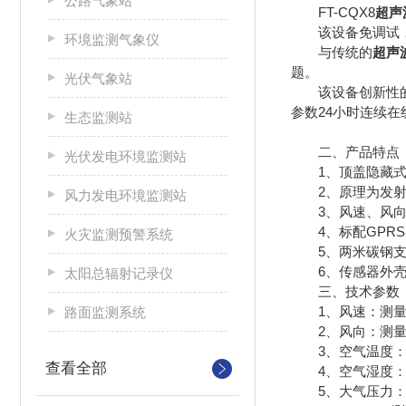
公路气象站
FT-CQX8
超声
该设备免调试，可
环境监测气象仪
与传统的
超声
题。
光伏气象站
该设备创新性的采
参数24小时连续
生态监测站
二、产品特点
光伏发电环境监测站
1、顶盖隐藏式超声波
2、原理为发射连续变
风力发电环境监测站
3、风速、风向、温度
4、标配GPRS;可
火灾监测预警系统
5、两米碳钢支架，顶
6、传感器外壳采
太阳总辐射记录仪
三、技术参数
1、风速：测量原理超声波
路面监测系统
2、风向：测量原理超声波
3、空气温度：测量原
查看全部
4、空气湿度：测量原
5、大气压力：测量原