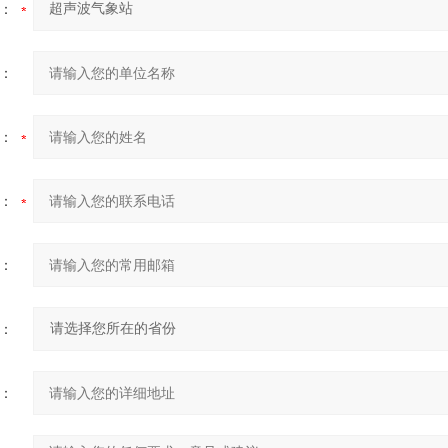
：
：
：
：
：
：
：