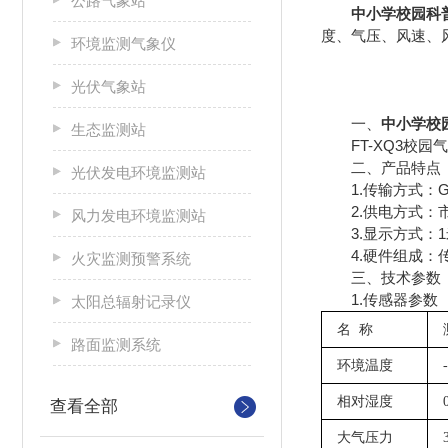
公路气象站
中小学校园科
度、气压、风速、
环境监测气象仪
光伏气象站
一、
中小学校
生态监测站
FT-XQ3校园
二、产品特点
光伏发电环境监测站
1.传输方式：G
2.供电方式：市
风力发电环境监测站
3.显示方式：1米*
4.硬件组成：传
火灾监测预警系统
三、技术参数
1.传感器参数
太阳总辐射记录仪
名
称
路面监测系统
环境温度
相对湿度
查看全部
大气压力