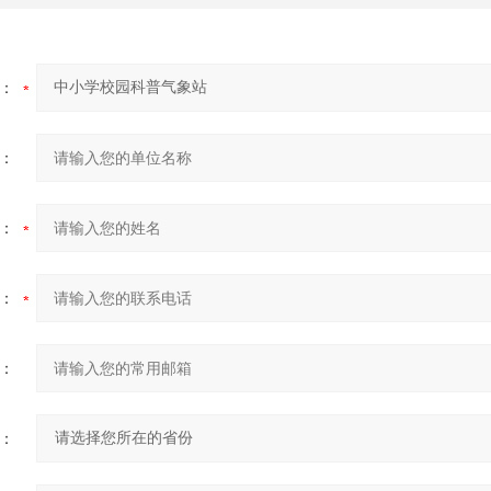
：
：
：
：
：
：