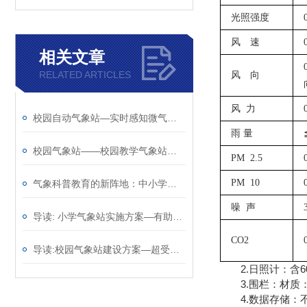
光照强度
风 速
相关文章
RELATED ARTICLES
风 向
风
力
校园自动气象站—实时感知微气候变化的智慧校园气象站@2025已更新
雨
量
校园气象站——校园教学气象站厂家哪家好@风途物联网靠得住
PM 2.5
PM 10
气象科普教育的新阵地：中小学校园气象站的创新实践
噪
声
导读: 小学气象站实施方案—有助于应对天气变化@2023动态已更新
CO2
导读:校园气象站建设方案—超受欢迎的的学校气象站2023全+境+派+送
2.日照计：含6
3.围栏：材质：PV
4.数据存储：不