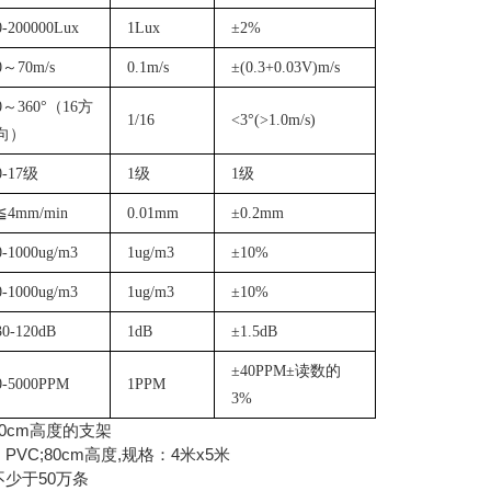
0-200000Lux
1Lux
±2%
0～70m/s
0.1m/s
±(0.3+0.03V)m/s
0～360°（16方
1/16
<3°(>1.0m/s)
向）
0-17级
1级
1级
≦4mm/min
0.01mm
±0.2mm
0-1000ug/m3
1ug/m3
±10%
0-1000ug/m3
1ug/m3
±10%
30-120dB
1dB
±1.5dB
±40PPM±读数的
0-5000PPM
1PPM
3%
0cm高度的支架
C;80cm高度,规格：4米x5米
少于50万条