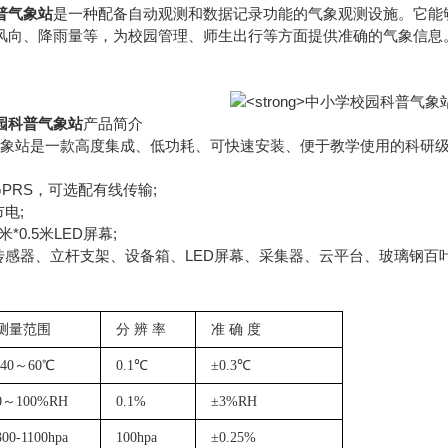
普气象站
是一种配备自动观测和数据记录功能的气象观测设施。它能
风向、降雨量等，为校园管理、师生出行等方面提供准确的气象信息
园科普气象站
产品简介
气象站是一款高度集成、低功耗、可快速安装、便于教学使用的科研
PRS，可选配有线传输;
电;
0.5米LED屏幕;
感器、立杆支架、设备箱、LED屏幕、采集器、云平台、玻璃钢百叶
测量范围
分
辨
率
准
确
度
-40～60℃
0.1℃
±0.3℃
0～100%RH
0.1%
±3%RH
300-1100hpa
100hpa
±0.25%