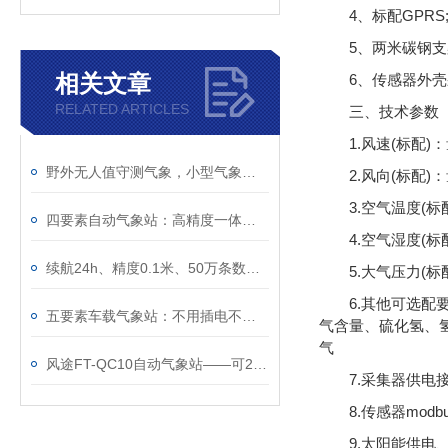
4、标配GPRS
5、两米碳钢
相关文章
6、传感器外壳
RELATED ARTICLES
三、技术参数
1.风速(标配)：
野外无人值守测气象，小型气象观测站真的靠谱
2.风向(标配)：
3.空气温度(标配
四要素自动气象站：高精度一体化小型气象监测设备
4.空气湿度(标配
续航24h、精度0.1米、50万条数据——一台≤5kg的车载气象站能干什么？
5.大气压力(标配
6.其他可选配
五要素车载气象站：不用插电不用接线，磁吸车顶续航24小时
气含量、硫化氢、
气
风途FT-QC10自动气象站——可24小时不间断测气象~
7.采集器供电接
8.传感器mod
9.太阳能供电、