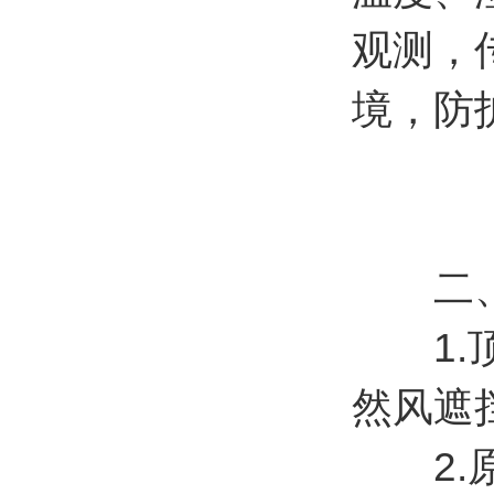
观测，
境，防
二、
1.顶
然风遮挡(
2.原