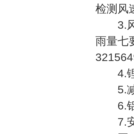
检测风速风
3.风
雨量七要
321564
4.锂
5.减
6.铝
7.安