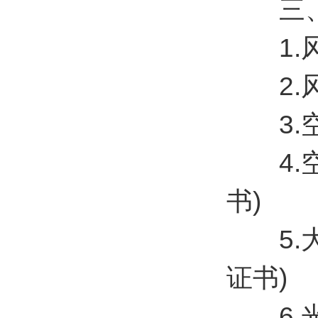
三、
1.风速
2.风向
3.空气
4.空气
书)
5.大气
证书)
6.光照