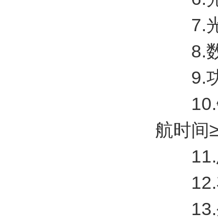
7.光学
8.数
9.功
10.
航时间≥
11.总
12.
13.