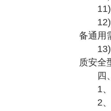
11)
12)设
备通用
13)设
质安全型
四、
1、一
2、传