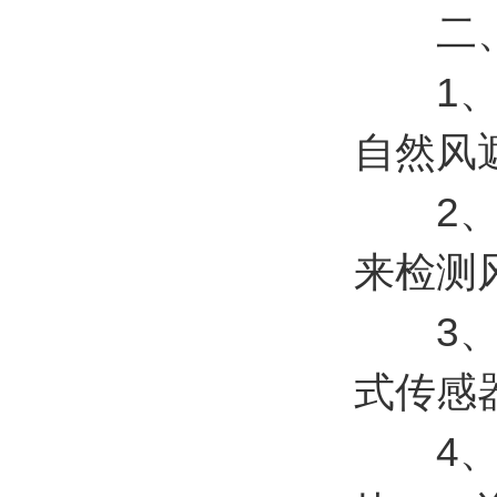
二、
1、顶
自然风遮挡
2、原
来检测风速
3、风
式传感器(
4、R