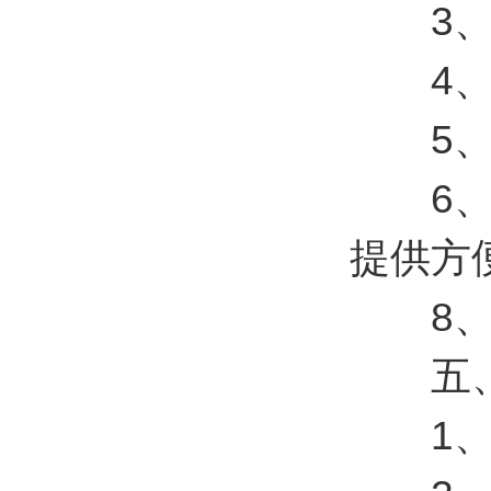
3、支
4、P
5、五
6、标
提供方便
8、低
五、
1、P