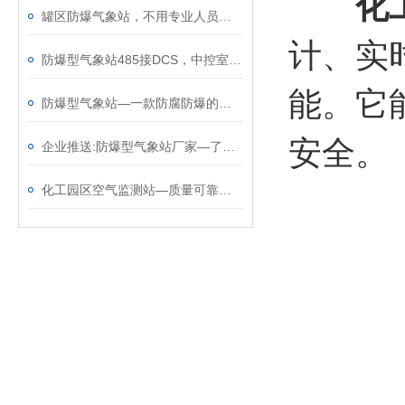
化
罐区防爆气象站，不用专业人员也能装，到场即装即用
计、实
防爆型气象站485接DCS，中控室实时掌控气象动态
能。它
防爆型气象站—一款防腐防爆的化工园区气象站@2023顺+丰+包+邮
安全。
企业推送:防爆型气象站厂家—了解天气状况的工业防爆气象仪（顺+丰+包+邮）
化工园区空气监测站—质量可靠的防爆型气象站@2024动态已更新