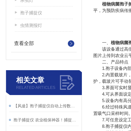
杀虫灯
植物病菌孢子
平，为预防疾病传
孢子捕捉仪
虫情测报灯
一、
植物病菌
查看全部
该设备通过高倍光
图片上传到农业云
二、产品特点
1.孢子设备内部
2.内置载玻片，
相关文章
护，载玻片可手动
RELATED ARTICLES
3.界面可实时显
4.可从界面设定
5.设备内有高分辨
【风途】孢子捕捉仪自动上传数据，病害预警早人一步
6.经过特殊风道
置吸气口采样时间
7.可任意设定工
孢子捕捉仪 农业植保神器！捕捉病原菌孢子 提前预警病虫害
8.孢子捕捉仪内置