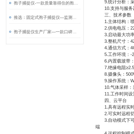
9.统计分析：采
孢子捕捉仪-一款质量靠得住的孢子捕捉分析系统@2024动态已更新
10.支持与服务
三、技术参数
推选：固定式孢子捕捉仪—监测病害孢子存量及其扩散动态@2023动态已更新
1.主体结构：喷
2.供电电压：220
孢子捕捉仪生产厂家—一款口碑不错的孢子检测仪@2023已更新
3.启动最大功率：≤
3.整机尺寸：420.0
4.通信方式：4G
5.工作环境：-20
6.内置载玻带：
7.绝缘电阻≥2.5
8.摄像头：500
9.操作系统：WI
10.气体采样：采集
11.工作时间设置
四、云平台
1.具有远程实时
2.可实时远程切
3.自动模式下可
端
4.远程控制模式