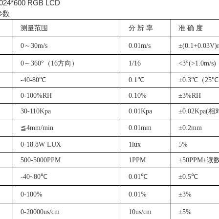
*600 RGB LCD
参数
测量范围
分
辨 率
准
确 度
0～30m/s
0.01m/s
±(0.1+0.03V)
0～360°（16方向）
1/16
<3°(>1.0m/s)
-40-80℃
0.1℃
±0.3℃（25
0-100%RH
0.10%
±3%RH
30-110Kpa
0.01Kpa
±0.02Kpa(相
≦4mm/min
0.01mm
±0.2mm
0-18.8W LUX
1lux
5%
500-5000PPM
1PPM
±50PPM±读
-40~80℃
0.01℃
±0.5℃
0-100%
0.01%
±3%
0-20000us/cm
10us/cm
±5%