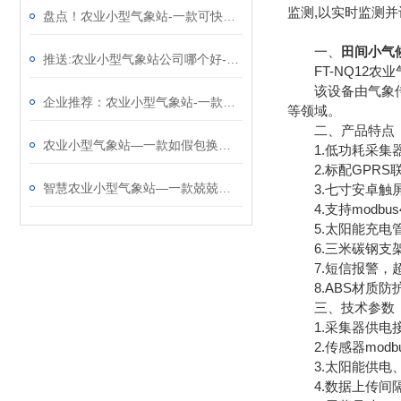
监测,以实时监测
盘点！农业小型气象站-一款可快速布置使用的田间小型气象站
一、
田间小气
推送:农业小型气象站公司哪个好-值得推荐的农田气象站（顺+丰+包+邮）
FT-NQ12农
该设备由气象传感
企业推荐：农业小型气象站-一款气势磅礴的农业气象观测站 （技术新闻）
等领域。
二、产品特点
农业小型气象站—一款如假包换的智慧农业农田监测系统#2023已更新
1.低功耗采集器
2.标配GPRS
智慧农业小型气象站—一款兢兢业业的农业园区气象站@2022已更新
3.七寸安卓触屏，版本
4.支持modbus
5.太阳能充电管
6.三米碳钢支架
7.短信报警，超
8.ABS材质防护
三、技术参数
1.采集器供电接口：
2.传感器modbu
3.太阳能供电、配置
4.数据上传间隔：