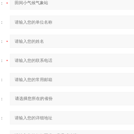
：
：
：
：
：
：
：