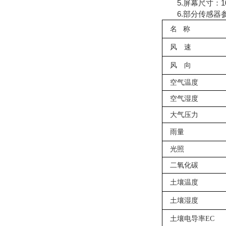
5.屏幕尺寸：1024
6.部分传感器
名
称
风 速
风 向
空气温度
空气湿度
大气压力
雨量
光照
二氧化碳
土壤温度
土壤湿度
土壤电导率
EC