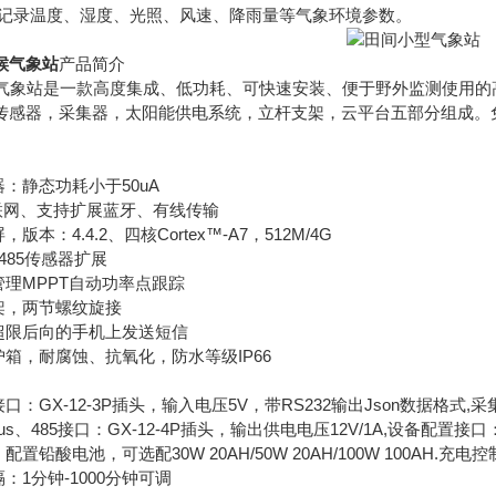
并记录温度、湿度、光照、风速、降雨量等气象环境参数。
候气象站
产品简介
业气象站是一款高度集成、低功耗、可快速安装、便于野外监测使用的
器，采集器，太阳能供电系统，立杆支架，云平台五部分组成。免
：静态功耗小于50uA
联网、支持扩展蓝牙、有线传输
：4.4.2、四核Cortex™-A7，512M/4G
485传感器扩展
理MPPT自动功率点跟踪
，两节螺纹旋接
限后向的手机上发送短信
箱，耐腐蚀、抗氧化，防水等级IP66
GX-12-3P插头，输入电压5V，带RS232输出Json数据格式,采集器
s、485接口：GX-12-4P插头，输出供电电压12V/1A,设备配置接口：
铅酸电池，可选配30W 20AH/50W 20AH/100W 100AH.充
1分钟-1000分钟可调