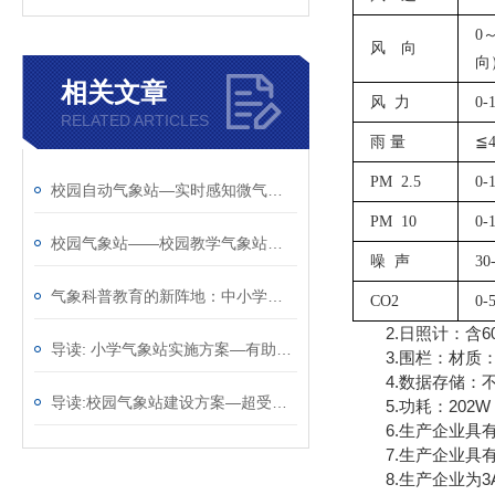
0～
风 向
向
相关文章
风
力
0-
RELATED ARTICLES
雨
量
≦4
PM 2.5
0-
校园自动气象站—实时感知微气候变化的智慧校园气象站@2025已更新
PM 10
0-
校园气象站——校园教学气象站厂家哪家好@风途物联网靠得住
噪
声
30
气象科普教育的新阵地：中小学校园气象站的创新实践
CO2
0-
2.日照计：含60
导读: 小学气象站实施方案—有助于应对天气变化@2023动态已更新
3.围栏：材质：PV
4.数据存储：不
导读:校园气象站建设方案—超受欢迎的的学校气象站2023全+境+派+送
5.功耗：202W
6.生产企业具有
7.生产企业具有
8.生产企业为3