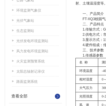
公路气象站
射、土壤温湿度等
环境监测气象仪
一、产品简介
FT-XQ3校园
光伏气象站
二、产品特点
1.传输方式：GP
生态监测站
2.供电方式：市
3.显示方式：1米*
光伏发电环境监测站
4.硬件组成：传
三、技术参数
风力发电环境监测站
1.传感器参数
火灾监测预警系统
名
称
测
环境温度
-4
太阳总辐射记录仪
相对湿度
0
路面监测系统
大气压力
30
查看全部
光照强度
0-
风 速
0～