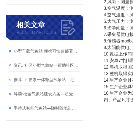
2.风向：测量原理超声波
3.空气温度：测量原
4.空气湿度：测量原
5.大气压力：测量原理
相关文章
6.光学雨量：测量原理光
RELATED ARTICLES
7.采集器供电接口：
8.传感器modbus
9.太阳能供电、配置
小型车载气象站 便携可快速部署车载微气象采集设备
10.数据上传间隔
11.安卓7寸触屏，屏
资讯: 社区小型气象站—帮助社区居民了解天气情况@2023动态已更新
12.整机取得国
13.整机取得实用新型号
推荐: 五要素一体微型气象站—毛遂自荐的超声波气象站2023全+国+派+送
14.生产企业具
15.生产企业具
16.生产企业为
导读:校园气象站建设方案—超受欢迎的的学校气象站2023全+境+派+送
四、产品尺寸
手持式智能气象站—随时随地进行气象观测的手持气象仪（顺+丰+包+邮）