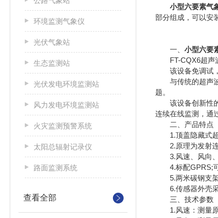
公路气象站
小型六要素气
部分组成，可以安
环境监测气象仪
光伏气象站
一、
小型六要
FT-CQX6超
生态监测站
该设备免调试，可
与传统的超声波气
光伏发电环境监测站
题。
该设备创新性的采
风力发电环境监测站
连续在线监测，通
二、产品特点
火灾监测预警系统
1.顶盖隐藏式超声波
2.原理为发射连续变
太阳总辐射记录仪
3.风速、风向、温度
4.标配GPRS;可
路面监测系统
5.两米碳钢支架，顶
6.传感器外壳采用
查看全部
三、技术参数
1.风速：测量原理超声波，