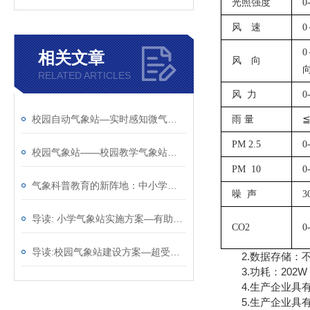
光照强度
0
风 速
0
0
相关文章
风 向
RELATED ARTICLES
风
力
0
校园自动气象站—实时感知微气候变化的智慧校园气象站@2025已更新
雨
量
≦
PM 2.5
0
校园气象站——校园教学气象站厂家哪家好@风途物联网靠得住
PM 10
0
气象科普教育的新阵地：中小学校园气象站的创新实践
噪
声
3
导读: 小学气象站实施方案—有助于应对天气变化@2023动态已更新
CO2
0
导读:校园气象站建设方案—超受欢迎的的学校气象站2023全+境+派+送
2.数据存储：不
3.功耗：202W
4.生产企业具有
5.生产企业具有