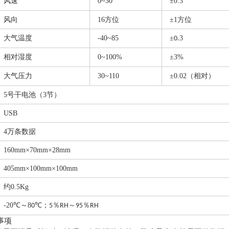
风速
0~30
±0.3
风向
16方位
±1方位
大气温度
-40~85
±
3
0.
相对湿度
0~100%
±3%
大气压力
30~110
±0.02（相对）
5号干电池（3节）
USB
4万条数据
160mm×70mm×28mm
405mm×100mm×100mm
约
0.5Kg
-20℃～8
℃；
％
～
％
0
5
RH
95
RH
事项