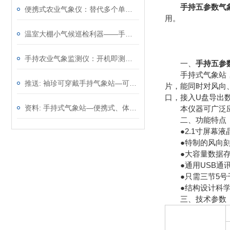
手持五参数气
便携式农业气象仪：替代多个单功能仪表，一台顶几台效率翻倍
用。
温室大棚小气候巡检利器——手持农业气象环境检测仪，温光水气一手掌握
手持农业气象监测仪：开机即测无需架设，从田埂到大棚移动观测
一、
手持五参
手持式气象站，又
推送: 袖珍可穿戴手持气象站—可以精确地测量环境参数
片，能同时对风向
口，接入U盘导出
资料: 手持式气象站—便携式、体积小巧的气象监测设备@2023动态已更新
本仪器可广泛应用
二、功能特点
●2.1寸屏幕液
●特制的风向刻度
●大容量数据存储，
●通用USB通讯接
●只需三节5号干
●结构设计科学
三、技术参数