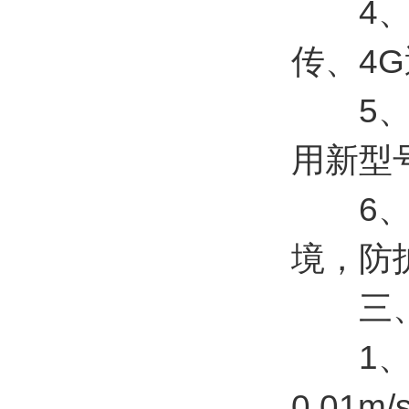
4、标配
传、4
5、两
用新型号ZL
6、传
境，防护
三、
1、风速
0.01m/