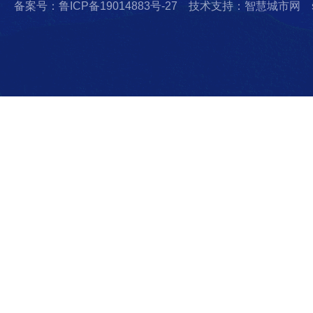
备案号：鲁ICP备19014883号-27
技术支持：智慧城市网