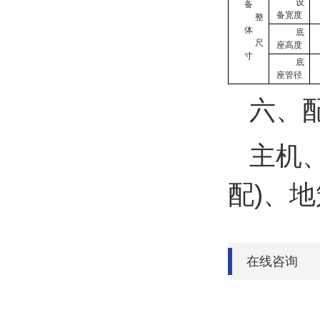
设
备
备宽度
整
体
底
尺
座高度
寸
底
座管径
六、
主机
配)、地
在线咨询