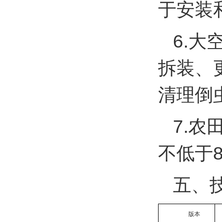
于安装
6.
拆装、
清理倒
7.
不低于8
五、
版本