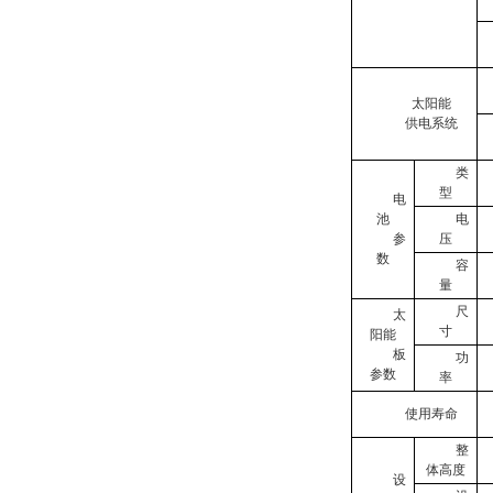
太阳能
供电系统
类
型
电
池
电
参
压
数
容
量
尺
太
寸
阳能
板
功
参数
率
使用寿命
整
体高度
设