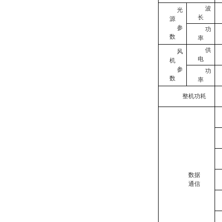
波
光
长
源
参
功
数
率
供
风
电
机
参
功
数
率
整机功耗
数据
通信