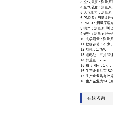
3.
空气温度：测量原
4.
空气湿度：测量原
5.
大气压力：测量原
6.PM2.5
：测量原理
7.PM10
：测量原理
8.
噪声：测量原理电
9.
光照：测量原理光
10.
光学雨量：测量
11.
数据存储：不少
12.
功耗：
1.75W
13.
锂电池：可拆卸
14.
总重量：≤
5kg
；
15.
布设时间：
1
人，
16.
生产企业具有
ISO
17.
生产企业具有计
18.
生产企业为
3A
信
在线咨询