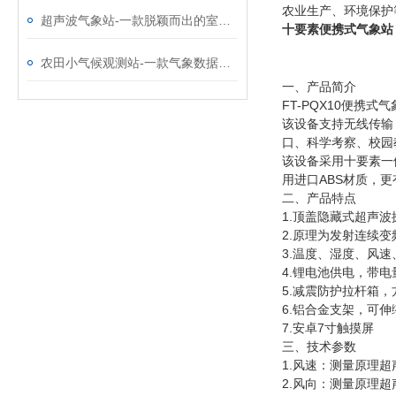
农业生产、环境保护
超声波气象站-一款脱颖而出的室内环境监测系统@2023顺丰包邮
十要素便携式气象站
农田小气候观测站-一款气象数据测量准确的农业气象观测站
一、产品简介
FT-PQX10
便携式气
该设备支持无线传输
口、科学考察、校园
该设备采用十要素一
用进口
ABS
材质，更
二、产品特点
1.
顶盖隐藏式超声波探
2.
原理为发射连续变频
3.
温度、湿度、风速
4.
锂电池供电，带电
5.
减震防护拉杆箱，
6
.
铝合金支架，可伸
7
.
安卓
7
寸触摸屏
三、技术参数
1.
风速：测量原理超
2.
风向：测量原理超