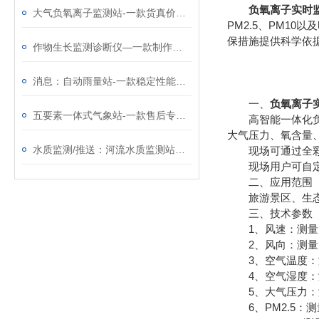
负氧离子实时
大气负氧离子监测站-一款货真价实的旅游景区气象站@2023已更新
PM2.5、PM1
保措施提供科学依
作物生长监测诊断仪—一款制作精巧的作物长势监测仪@2023已更新
消息：自动雨量站-一款稳定性能好的降雨量监测系统@2023已更新
一、
负氧离子
五要素一体式气象站-一款售后专业的超声波气象监测站@2025动态已更新
高智能一体化负氧
大气压力、氧含量
水质监测/推送：河流水质监测站—质量有保障的在线水质监测系统
现场可通过全彩液
现场用户可自定
二、应用范围
旅游景区、生态庄
三、技术参数
1、风速：测量原理超声
2、风向：测量原理超
3、空气温度：测量原
4、空气湿度：测量原
5、大气压力：测量原理
6、PM2.5：测量原