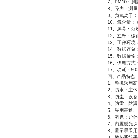
7、PM10：测量原理
8、噪声：测量原理电容
9、负氧离子：测量原
10、氧含量：测量原
11、屏幕：分辨率192
12、立杆：碳钢
13、工作环境：温度
14、数据存储：
15、数据传输：
16、供电方式：2
17、功耗：500
四、产品特点
1、整机采用高集
2、防水：主体结
3、防尘：设备底
4、防雷、防漏电
5、采用高透、耐
6、喇叭：户外大
7、内置感光探头
8、显示屏采用L
9、散热系统采用