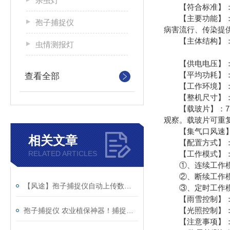
杀虫灯
【符合标准】：符合G
【主要功能】
孢子捕捉仪
病害流行、传染提
【主体结构】：主
虫情测报灯
【供电电压】：2
【平均功耗】：
查看全部
【工作环境】：-3
【整机尺寸】：700*
【载玻片】：75
观察。载玻片可重
【集气口风速】：0
相关文章
【配置方式】：提
RELATED ARTICLES
【工作模式】
①、连续工作模
②、断续工作模式
【风途】孢子捕捉仪自动上传数据，病害预警早人一步
③、定时工作模式
【雨雪控制】：默
【光照控制】：默
孢子捕捉仪 农业植保神器！捕捉病原菌孢子 提前预警病虫害
【注意事项】