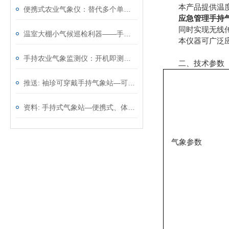
本产品提供温度、
便携式农业气象仪：替代多个单功能仪表，一台顶几台效率翻倍
应急管理手持
同时实现无线传输(
温室大棚小气候巡检利器——手持农业气象环境检测仪，温光水气一手掌握
本仪器可广泛应用
手持农业气象监测仪：开机即测无需架设，从田埂到大棚移动观测
二、技术参数
推送: 袖珍可穿戴手持气象站—可以精确地测量环境参数
资料: 手持式气象站—便携式、体积小巧的气象监测设备@2023动态已更新
气象参数