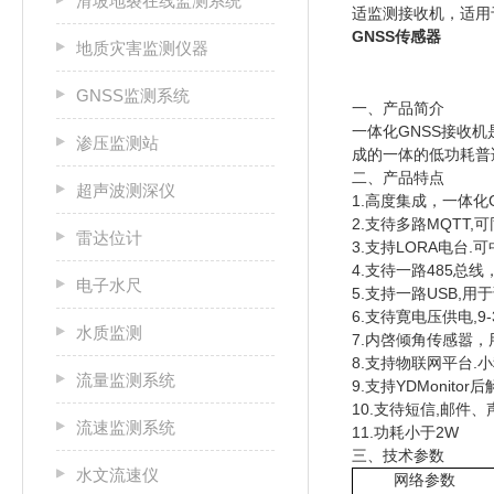
滑坡地裂在线监测系统
适监测接收机，适用
GNSS传感器
地质灾害监测仪器
GNSS监测系统
一、产品简介
一体化GNSS接收
渗压监测站
成的一体的低功耗普
二、产品特点
超声波测深仪
1.高度集成，一体化
2.支待多路MQTT
雷达位计
3.支持LORA电台
4.支待一路485总
电子水尺
5.支持一路USB,
6.支待寛电压供电,9-
水质监测
7.内啓倾角传感嚣
8.支持物联网平台.
流量监测系统
9.支持YDMonitor
10.支待短信,邮件
流速监测系统
11.功耗小于2W
三、技术参数
水文流速仪
网络参数