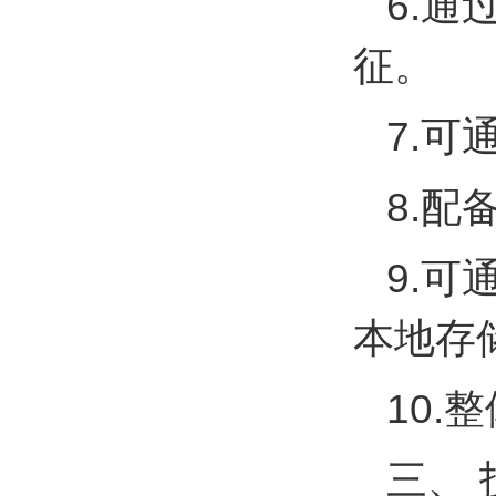
6.
征。
7.可
8.
9.可
本地存
10
三、