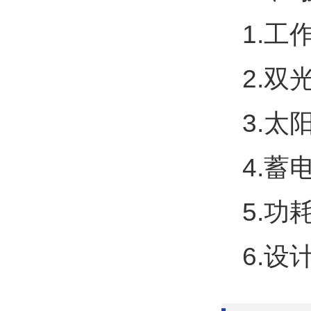
1.工
2.双
3.太
4.蓄
5.功
6.设