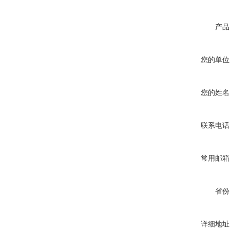
产品
您的单位
您的姓名
联系电话
常用邮箱
省份
详细地址