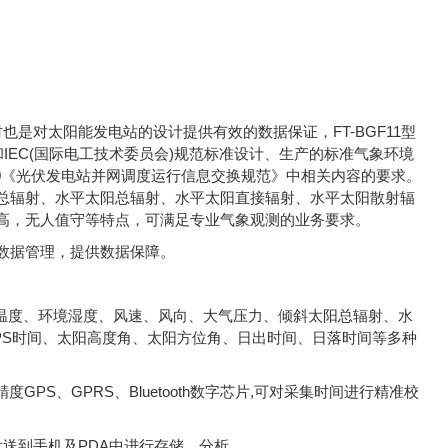
是对太阳能发电站的设计提供有效的数据保证，FT-BGF11型
EC(国际电工技术委员会)规范标准设计、生产的标准气象环境
1000《光伏发电站并网调度运行信息交换规范》中相关内容的要求。
总辐射、水平太阳总辐射、水平太阳直接辐射、水平太阳散射辐
高，无人值守等特点，可满足专业气象观测的业务要求。
数据管理，提供数据保障。
境温度、环境湿度、风速、风向、大气压力、倾斜太阳总辐射、水
PS时间、太阳高度角、太阳方位角、日出时间、日落时间等多种
PS、GPRS、Bluetooth数字芯片,可对采集时间进行精准校
送到手机及PDA中进行存储、分析。