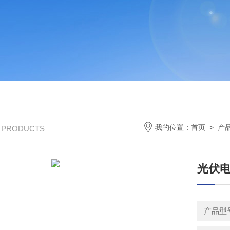
我的位置：
首页
>
产
/ PRODUCTS
光伏
产品型号