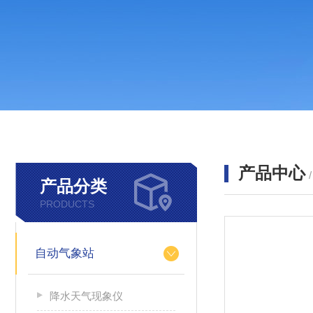
产品中心
产品分类
PRODUCTS
自动气象站
降水天气现象仪