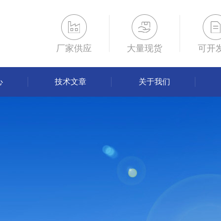
厂家供应
大量现货
可开
心
技术文章
关于我们