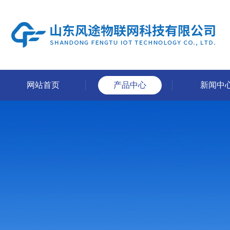
网站首页
产品中心
新闻中