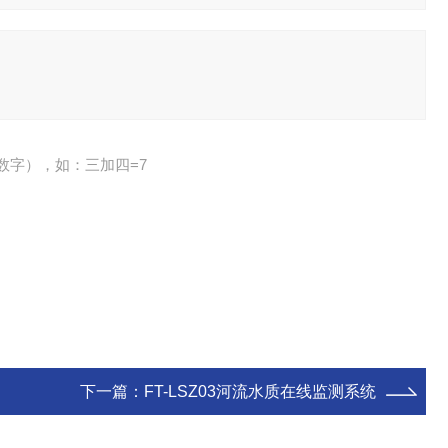
数字），如：三加四=7
下一篇：
FT-LSZ03河流水质在线监测系统