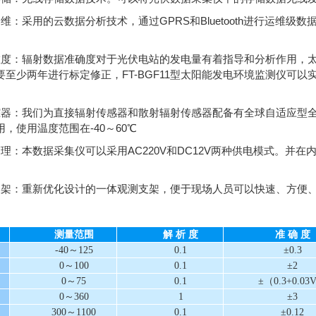
维：采用的云数据分析技术，通过GPRS和Bluetooth进行运维
度：辐射数据准确度对于光伏电站的发电量有着指导和分析作用，太阳辐
要至少两年进行标定修正，FT-BGF11型太阳能发电环境监测仪可
踪器：我们为直接辐射传感器和散射辐射传感器配备有全球自适应型全自
，使用温度范围在-40～60℃
管理：本数据采集仪可以采用AC220V和DC12V两种供电模式。
支架：重新优化设计的一体观测支架，便于现场人员可以快速、方便
测量范围
解 析 度
准 确 度
-40～125
0.1
±0.3
0～100
0.1
±2
0～75
0.1
±（0.3+0.03
0～360
1
±3
300～1100
0.1
±0.12