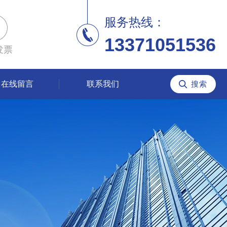
服务热线：
13371051536
发票
在线留言
联系我们