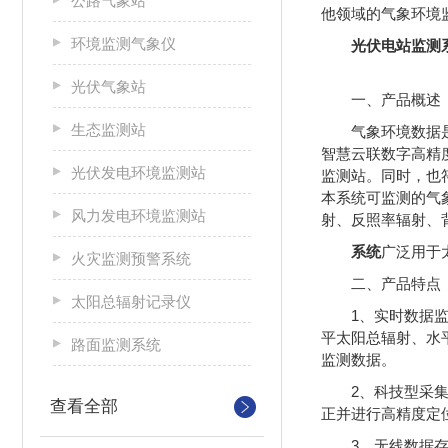
公路气象站
他领域的气象环境
环境监测气象仪
光伏电站监测
光伏气象站
一、产品概述
生态监测站
气象环境数据
智慧云联数字高精
光伏发电环境监测站
监测站。同时，也符
本系统可监测的气
风力发电环境监测站
射、反照率辐射、
系统
广泛用于
火灾监测预警系统
二、产品特点
太阳总辐射记录仪
1、实时数据
平太阳总辐射、水
路面监测系统
监测数据。
2、科技型采集
查看全部
正并进行高精度定
3、无线数据