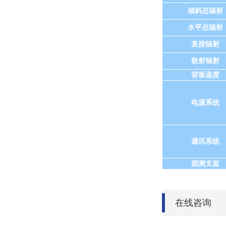
倾斜总辐射
水平总辐射
直接辐射
散射辐射
背板温度
电源系统
通讯系统
观测支架
在线咨询