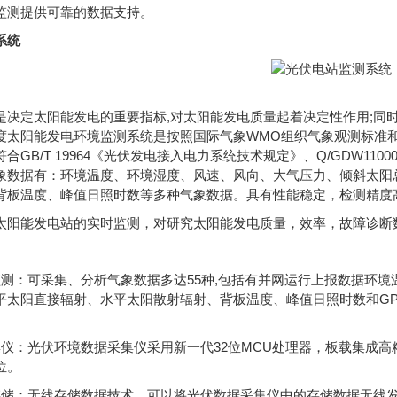
监测提供可靠的数据支持。
系统
是决定太阳能发电的重要指标,对太阳能发电质量起着决定性作用;同时也
度太阳能发电环境监测系统是按照国际气象WMO组织气象观测标准和I
合GB/T 19964《光伏发电接入电力系统技术规定》、Q/GDW1
象数据有：环境温度、环境湿度、风速、风向、大气压力、倾斜太阳
背板温度、峰值日照时数等多种气象数据。具有性能稳定，检测精度
太阳能发电站的实时监测，对研究太阳能发电质量，效率，故障诊断
监测：可采集、分析气象数据多达55种,包括有并网运行上报数据环
平太阳直接辐射、水平太阳散射辐射、背板温度、峰值日照时数和G
仪：光伏环境数据采集仪采用新一代32位MCU处理器，板载集成高精度G
位。
存储：无线存储数据技术。可以将光伏数据采集仪中的存储数据无线发