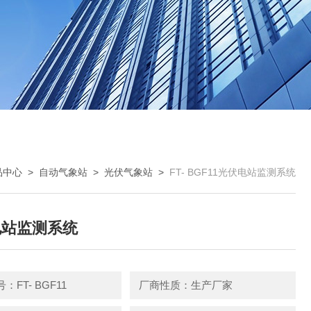
品中心
>
自动气象站
>
光伏气象站
>
FT- BGF11光伏电站监测系统
电站监测系统
：FT- BGF11
厂商性质：生产厂家