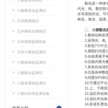
小麦蚜虫测报仪
黏虫是一种多食性
代光、电、数控技
小麦吸浆虫监测仪
水等系统作业。可
林业、牧业、蔬菜
玉米螟测报仪
二、
小麦黏虫
玉米棉铃虫测报仪
1.整体结构采用
2.采用光、电、
玉米病害监测设备
3.彩色7寸中文液
4.测报灯内置1
玉米大斑病监测仪
5.虫体洒落平铺
6.仪器内置光栅
小麦条锈病监测仪
7.具有自动清扫
8.仪器各种数据
小麦黏虫监测仪
9.内置GPS和
10.可通过平台
小麦赤霉病监测仪
11.上、下两层
小麦白粉病监测设备
12.远红外虫体处
13.远红外虫体
14.多波长诱虫