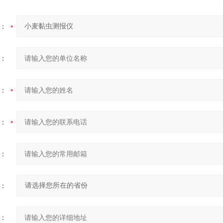
：
：
：
：
：
：
：