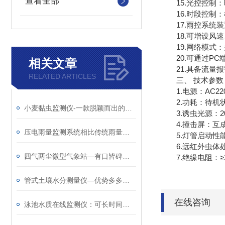
查看全部
15.光控控制：
16.时段控制：
17.雨控系统装
18.可增设风速
19.网络模式：多
20.可通过PC
相关文章
21.具备流量报
RELATED ARTICLES
三、 技术参数
1.电源：AC22
2.功耗：待机状态
小麦黏虫监测仪-一款脱颖而出的小麦黏虫在线监测系统@2023顺丰包邮
3.诱虫光源：20
4.撞击屏：互成12
压电雨量监测系统相比传统雨量站有哪些优势？
5.灯管启动性能
6.远红外虫体处理
四气两尘微型气象站—有口皆碑的大气环境监测设备@2024全境派送
7.绝缘电阻：≥2
管式土壤水分测量仪—优势多多的自动土壤水分观测系统@2024全国发货
在线咨询
泳池水质在线监测仪：可长时间监测，可适配各类泳池场景~