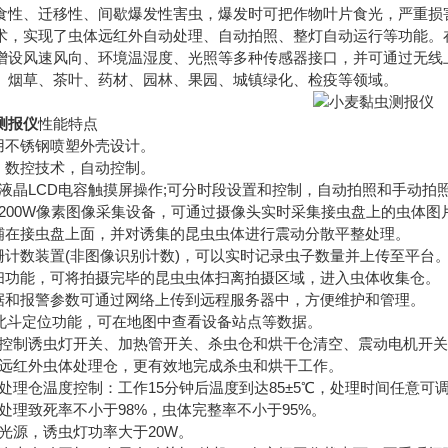
、迁移性、间歇爆发性害虫，爆发时可把作物叶片食光，严重损害
术，实现了虫体远红外自动处理、自动拍照、整灯自动运行等功能。
增设风速风向、环境温湿度、光照等多种传感器接口，并可通过无线
、烟草、茶叶、药材、园林、果园、城镇绿化、检疫等领域。
测报仪
性能特点
不锈钢喷塑外壳设计。
数控技术，自动控制。
晶LCD电容触摸屏操作;可分时段设置和控制，自动拍照和手动拍照均
200W像素图像采集设备，可通过摄像头实时采集接虫盘上的虫体图
在接虫盘上面，并对诱集的昆虫虫体进行震动分散平整处理。
计数装置(非图像识别计数)，可以实时记录虫子数量并上传至平台
功能，可将拍摄完毕的昆虫虫体扫离拍摄区域，进入虫体收集仓。
和报警参数可通过网络上传到远程服务器中，方便维护和管理。
北斗定位功能，可在地图中查看设备站点等数据。
控制诱虫灯开关、加热管开关、杀虫仓和烘干仓清空、震动电机开关
远红外虫体处理仓，更有效地完成杀虫和烘干工作。
理仓温度控制：工作15分钟后温度到达85±5℃，处理时间任意可
处理致死率不小于98%，虫体完整率不小于95%。
光源，诱虫灯功率大于20W。