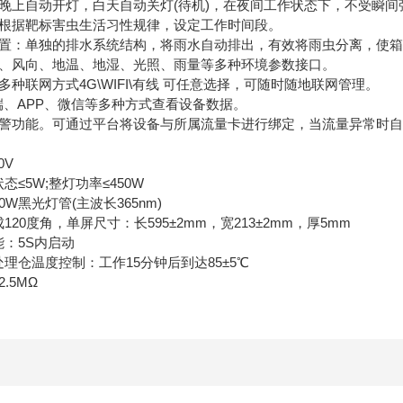
晚上自动开灯，白天自动关灯(待机)，在夜间工作状态下，不受瞬间
根据靶标害虫生活习性规律，设定工作时间段。
置：单独的排水系统结构，将雨水自动排出，有效将雨虫分离，使箱
、风向、地温、地湿、光照、雨量等多种环境参数接口。
种联网方式4G\WIFI\有线 可任意选择，可随时随地联网管理。
端、APP、微信等多种方式查看设备数据。
警功能。可通过平台将设备与所属流量卡进行绑定，当流量异常时自
0V
≤5W;整灯功率≤450W
W黑光灯管(主波长365nm)
0度角，单屏尺寸：长595±2mm，宽213±2mm，厚5mm
：5S内启动
仓温度控制：工作15分钟后到达85±5℃
.5MΩ