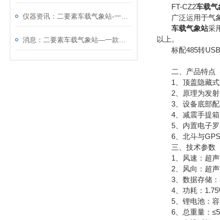
FT-CZ2
车载气
仪器资讯：二要素车载气象站-一款可无损吸附于车顶的车载式气象站
广泛运用于气象、
车载气象站
采
以上。
消息：二要素车载气象站—一款便于移动监测的的车载式应急气象站
标配485转USB
二、产品特点
1、顶盖隐藏式超
2、原理为发射连
3、设备底部配备
4、减震手提箱
5、内置电子罗
6、北斗与GPS双
三、技术参数
1、风速：超声波原理
2、风向：超声波原理
3、数据存储：不
4、功耗：1.75
5、锂电池：容量12
6、总重量：≤5