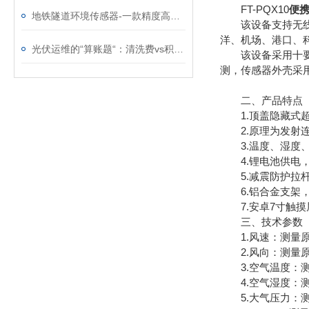
FT-PQX10
便
地铁隧道环境传感器-一款精度高的气象五参数监测仪@2023已更新
该设备支持无线传
洋、机场、港口、
光伏运维的“算账题“：清洗费vs积灰损失，这笔账怎么算清？
该设备采用十要素
测，传感器外壳采用
二、产品特点
1.顶盖隐藏式超声波
2.原理为发射连续变
3.温度、湿度、风速
4.锂电池供电，
5.减震防护拉杆
6.铝合金支架，
7.安卓7寸触摸
三、技术参数
1.风速：测量原理超声波，
2.风向：测量原理超声波
3.空气温度：测量原
4.空气湿度：测量原
5.大气压力：测量原理